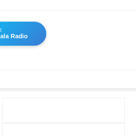
Log
Random
Sideba
In
Article
E
ala Radio
Search
for