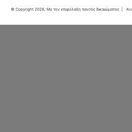
© Copyright 2026, Με την επιφύλαξη παντός δικαιώματος |
Αν
Facebook
Twitter
WhatsApp
Viber
Back
to
top
button