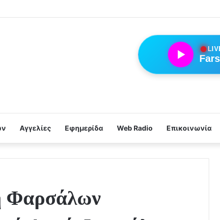
●
LIV
Fars
ων
Αγγελίες
Εφημερίδα
Web Radio
Επικοινωνία
η Φαρσάλων