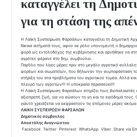
καταγγέλει τη Δημο
για τη στάση της απέ
Η Λαϊκή Συσπείρωση Φαρσάλων καταγγέλει τη Δημοτική Αρχή
δίκαια αιτήματά τους, αφού σε ρόλο υπονομευτή ο δημαρχος
φορά ως εντολοδόχος της κυβέρνησης και αρνήθηκε να στηρί
αγρότες φέρανε στο δημ. συμβούλιο.
Παρ’όλο που λίγες μέρες πριν στο μεγάλο αγροτικό συλλαλη
φορέων και σωματείων, που δήλωναν την συμπαράσταση του
στήριξη του στα προβλήματα του αγροτικού τομέα. Αλλά και τ
πλευρό των αγροτών!!! Η υποκρισία περισσεύει!!!
Η Λαϊκή Συσπείρωση Φαρσάλων στηρίζει τους βιοπαλαιστές
αξιοπρεπή ζωή, για να σώσουν τη γη και το εισόδημά τους.
γιαυτό χρειάζεται να εκφραστούν τις επόμενες μέρες ακόμα 
ΛΑΙΚΗ ΣΥΣΠΕΙΡΩΣΗ ΦΑΡΣΑΛΩΝ
Δημοτικός σύμβουλος
Αποστόλης Αναγνώστου
Facebook
Twitter
Pinterest
WhatsApp
Viber
Share via Em