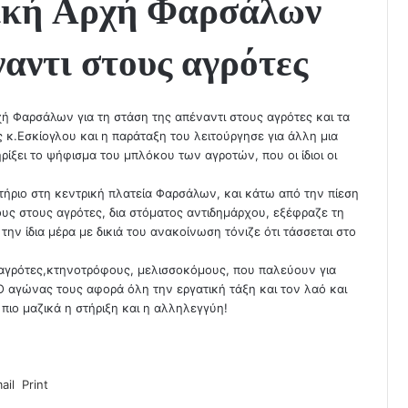
τική Αρχή Φαρσάλων
ναντι στους αγρότες
 Φαρσάλων για τη στάση της απέναντι στους αγρότες και τα
 κ.Εσκίογλου και η παράταξη του λειτούργησε για άλλη μια
ξει το ψήφισμα του μπλόκου των αγροτών, που οι ίδιοι οι
τήριο στη κεντρική πλατεία Φαρσάλων, και κάτω από την πίεση
ς στους αγρότες, δια στόματος αντιδημάρχου, εξέφραζε τη
ην ίδια μέρα με δικιά του ανακοίνωση τόνιζε ότι τάσσεται στο
 αγρότες,κτηνοτρόφους, μελισσοκόμους, που παλεύουν για
 Ο αγώνας τους αφορά όλη την εργατική τάξη και τον λαό και
πιο μαζικά η στήριξη και η αλληλεγγύη!
ail
Print