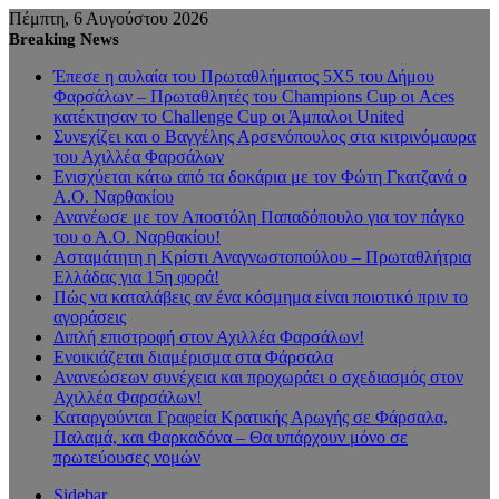
Πέμπτη, 6 Αυγούστου 2026
Breaking News
Έπεσε η αυλαία του Πρωταθλήματος 5Χ5 του Δήμου
Φαρσάλων – Πρωταθλητές του Champions Cup οι Aces
κατέκτησαν το Challenge Cup οι Άμπαλοι United
Συνεχίζει και ο Βαγγέλης Αρσενόπουλος στα κιτρινόμαυρα
του Αχιλλέα Φαρσάλων
Ενισχύεται κάτω από τα δοκάρια με τον Φώτη Γκατζανά ο
Α.Ο. Ναρθακίου
Ανανέωσε με τον Αποστόλη Παπαδόπουλο για τον πάγκο
του ο Α.Ο. Ναρθακίου!
Ασταμάτητη η Κρίστι Αναγνωστοπούλου – Πρωταθλήτρια
Ελλάδας για 15η φορά!
Πώς να καταλάβεις αν ένα κόσμημα είναι ποιοτικό πριν το
αγοράσεις
Διπλή επιστροφή στον Αχιλλέα Φαρσάλων!
Ενοικιάζεται διαμέρισμα στα Φάρσαλα
Ανανεώσεων συνέχεια και προχωράει ο σχεδιασμός στον
Αχιλλέα Φαρσάλων!
Καταργούνται Γραφεία Κρατικής Αρωγής σε Φάρσαλα,
Παλαμά, και Φαρκαδόνα – Θα υπάρχουν μόνο σε
πρωτεύουσες νομών
Sidebar