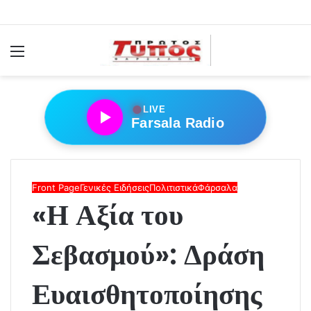
Menu
●
LIVE
Farsala Radio
Front Page
Γενικές Ειδήσεις
Πολιτιστικά
Φάρσαλα
«Η Αξία του
Σεβασμού»: Δράση
Ευαισθητοποίησης