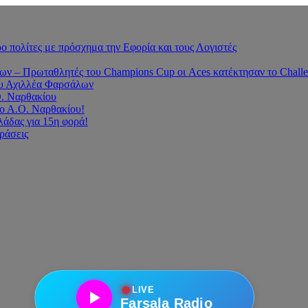
 πολίτες με πρόσχημα την Εφορία και τους Λογιστές
 – Πρωταθλητές του Champions Cup οι Aces κατέκτησαν το Challe
του Αχιλλέα Φαρσάλων
Ο. Ναρθακίου
ο Α.Ο. Ναρθακίου!
άδας για 15η φορά!
οράσεις
●
LIVE
Farsala Radio