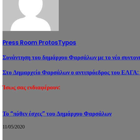
Press Room ProtosTypos
Συνάντηση του δημάρχου Φαρσάλων με το νέο συντον
Στο Δημαρχείο Φαρσάλων ο αντιπρόεδρος του ΕΛΓΑ: Α
Ίσως σας ενδιαφέρουν:
Το “πόθεν έσχες” του Δημάρχου Φαρσάλων
11/05/2020