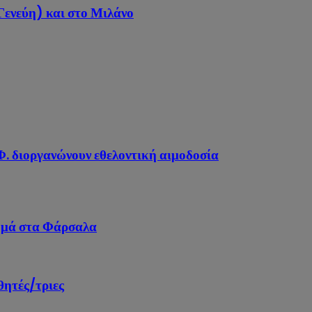
ενεύη) και στο Μιλάνο
. διοργανώνουν εθελοντική αιμοδοσία
ομά στα Φάρσαλα
θητές/τριες