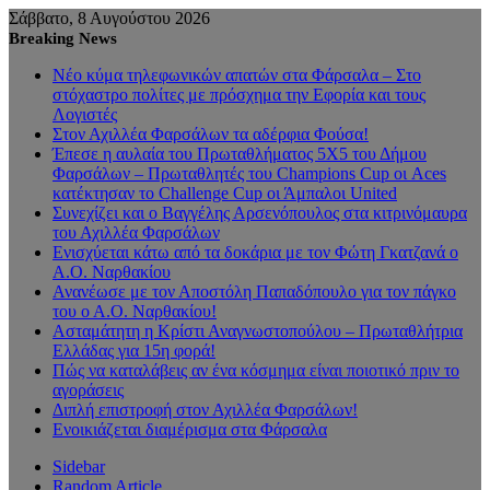
Σάββατο, 8 Αυγούστου 2026
Breaking News
Νέο κύμα τηλεφωνικών απατών στα Φάρσαλα – Στο
στόχαστρο πολίτες με πρόσχημα την Εφορία και τους
Λογιστές
Στον Αχιλλέα Φαρσάλων τα αδέρφια Φούσα!
Έπεσε η αυλαία του Πρωταθλήματος 5Χ5 του Δήμου
Φαρσάλων – Πρωταθλητές του Champions Cup οι Aces
κατέκτησαν το Challenge Cup οι Άμπαλοι United
Συνεχίζει και ο Βαγγέλης Αρσενόπουλος στα κιτρινόμαυρα
του Αχιλλέα Φαρσάλων
Ενισχύεται κάτω από τα δοκάρια με τον Φώτη Γκατζανά ο
Α.Ο. Ναρθακίου
Ανανέωσε με τον Αποστόλη Παπαδόπουλο για τον πάγκο
του ο Α.Ο. Ναρθακίου!
Ασταμάτητη η Κρίστι Αναγνωστοπούλου – Πρωταθλήτρια
Ελλάδας για 15η φορά!
Πώς να καταλάβεις αν ένα κόσμημα είναι ποιοτικό πριν το
αγοράσεις
Διπλή επιστροφή στον Αχιλλέα Φαρσάλων!
Ενοικιάζεται διαμέρισμα στα Φάρσαλα
Sidebar
Random Article