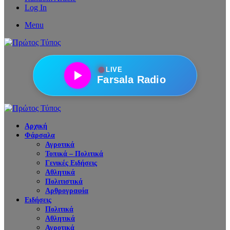
Log In
Menu
●
LIVE
Farsala Radio
Αρχική
Φάρσαλα
Αγροτικά
Τοπικά – Πολιτικά
Γενικές Ειδήσεις
Αθλητικά
Πολιτιστικά
Αρθρογραφία
Ειδήσεις
Πολιτικά
Αθλητικά
Αγροτικά