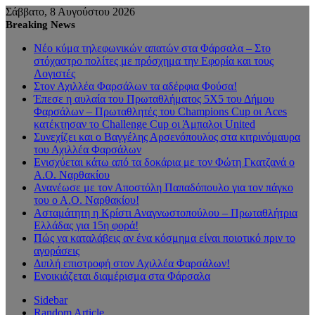
Σάββατο, 8 Αυγούστου 2026
Breaking News
Νέο κύμα τηλεφωνικών απατών στα Φάρσαλα – Στο
στόχαστρο πολίτες με πρόσχημα την Εφορία και τους
Λογιστές
Στον Αχιλλέα Φαρσάλων τα αδέρφια Φούσα!
Έπεσε η αυλαία του Πρωταθλήματος 5Χ5 του Δήμου
Φαρσάλων – Πρωταθλητές του Champions Cup οι Aces
κατέκτησαν το Challenge Cup οι Άμπαλοι United
Συνεχίζει και ο Βαγγέλης Αρσενόπουλος στα κιτρινόμαυρα
του Αχιλλέα Φαρσάλων
Ενισχύεται κάτω από τα δοκάρια με τον Φώτη Γκατζανά ο
Α.Ο. Ναρθακίου
Ανανέωσε με τον Αποστόλη Παπαδόπουλο για τον πάγκο
του ο Α.Ο. Ναρθακίου!
Ασταμάτητη η Κρίστι Αναγνωστοπούλου – Πρωταθλήτρια
Ελλάδας για 15η φορά!
Πώς να καταλάβεις αν ένα κόσμημα είναι ποιοτικό πριν το
αγοράσεις
Διπλή επιστροφή στον Αχιλλέα Φαρσάλων!
Ενοικιάζεται διαμέρισμα στα Φάρσαλα
Sidebar
Random Article