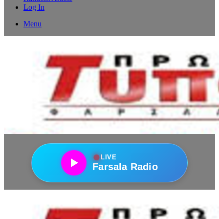
Log In
Menu
●
LIVE
Farsala Radio