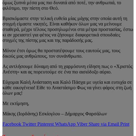
όμως ξυπνά μέσα μας πιο δυνατά από ποτέ, την ανθρωπιά, το
φιλότιμο, την πίστη στο Θεό.
Βρισκόμαστε στην τελική ευθεία μίας μάχης στην οποία αυτή τη
στιγμή είμαστε νικητές. Είναι καθήκον όλων μας να μείνουμε
σταθερά, μέχρι τέλους προσηλωμένοι στα μέτρα προστασίας, έστω
κι αν χρειαστεί για φέτος να ζήσουμε διαφορετικά σπουδαίες
στιγμές της πίστης μας και της παράδοσής μας.
Μόνον έτσι όμως θα προστατέψουμε τους εαυτούς μας, τους
δικούς μας ανθρώπους, τον συνάνθρωπο.
Ας αντλήσουμε δύναμη από τη χαρμόσυνη είδηση πως ο «Χριστός
Ανέστη» και ας πορευτούμε σε ένα πιο αισιόδοξο αύριο.
Εύχομαι Καλή Ανάσταση και Καλό Πάσχα με υγεία και ευτυχία σε
κάθε οικογένεια! Είθε το Αναστάσιμο Φως να γίνει φάρος στη ζωή
όλων μας!
Με εκτίμηση,
Μάκης (Ιορδάνης) Εσκίογλου – Δήμαρχος Φαρσάλων
Facebook
Twitter
Pinterest
WhatsApp
Viber
Share via Email
Print