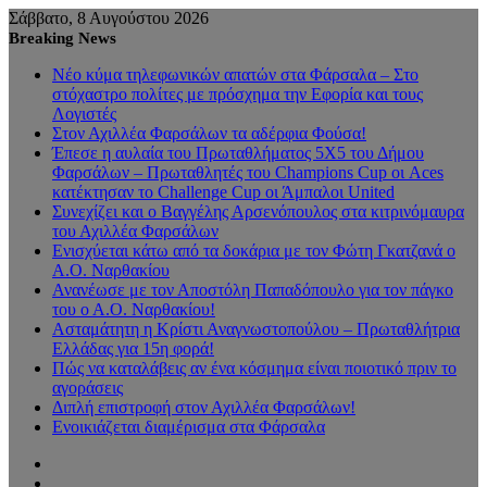
Σάββατο, 8 Αυγούστου 2026
Breaking News
Νέο κύμα τηλεφωνικών απατών στα Φάρσαλα – Στο
στόχαστρο πολίτες με πρόσχημα την Εφορία και τους
Λογιστές
Στον Αχιλλέα Φαρσάλων τα αδέρφια Φούσα!
Έπεσε η αυλαία του Πρωταθλήματος 5Χ5 του Δήμου
Φαρσάλων – Πρωταθλητές του Champions Cup οι Aces
κατέκτησαν το Challenge Cup οι Άμπαλοι United
Συνεχίζει και ο Βαγγέλης Αρσενόπουλος στα κιτρινόμαυρα
του Αχιλλέα Φαρσάλων
Ενισχύεται κάτω από τα δοκάρια με τον Φώτη Γκατζανά ο
Α.Ο. Ναρθακίου
Ανανέωσε με τον Αποστόλη Παπαδόπουλο για τον πάγκο
του ο Α.Ο. Ναρθακίου!
Ασταμάτητη η Κρίστι Αναγνωστοπούλου – Πρωταθλήτρια
Ελλάδας για 15η φορά!
Πώς να καταλάβεις αν ένα κόσμημα είναι ποιοτικό πριν το
αγοράσεις
Διπλή επιστροφή στον Αχιλλέα Φαρσάλων!
Ενοικιάζεται διαμέρισμα στα Φάρσαλα
Sidebar
Random