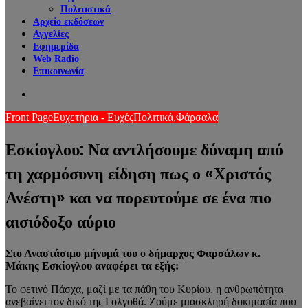
Πολιτιστικά
Αρχείο εκδόσεων
Αγγελίες
Εφημερίδα
Web Radio
Επικοινωνία
Search
for
Front Page
Ευχετήρια - Ευχές
Πολιτικά,
Φάρσαλα
Εσκίογλου: Να αντλήσουμε δύναμη από
τη χαρμόσυνη είδηση πως ο «Χριστός
Ανέστη» και να πορευτούμε σε ένα πιο
αισιόδοξο αύριο
Στο Αναστάσιμο μήνυμά του ο δήμαρχος Φαρσάλων κ.
Μάκης Εσκίογλου αναφέρει τα εξής:
Το φετινό Πάσχα, μαζί με τα πάθη του Κυρίου, η ανθρωπότητα
ανεβαίνει τον δικό της Γολγοθά. Ζούμε μιασκληρή δοκιμασία που