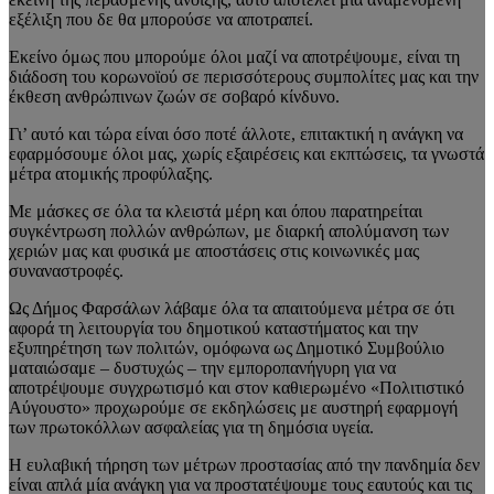
εξέλιξη που δε θα μπορούσε να αποτραπεί.
Εκείνο όμως που μπορούμε όλοι μαζί να αποτρέψουμε, είναι τη
διάδοση του κορωνοϊού σε περισσότερους συμπολίτες μας και την
έκθεση ανθρώπινων ζωών σε σοβαρό κίνδυνο.
Γι’ αυτό και τώρα είναι όσο ποτέ άλλοτε, επιτακτική η ανάγκη να
εφαρμόσουμε όλοι μας, χωρίς εξαιρέσεις και εκπτώσεις, τα γνωστά
μέτρα ατομικής προφύλαξης.
Με μάσκες σε όλα τα κλειστά μέρη και όπου παρατηρείται
συγκέντρωση πολλών ανθρώπων, με διαρκή απολύμανση των
χεριών μας και φυσικά με αποστάσεις στις κοινωνικές μας
συναναστροφές.
Ως Δήμος Φαρσάλων λάβαμε όλα τα απαιτούμενα μέτρα σε ότι
αφορά τη λειτουργία του δημοτικού καταστήματος και την
εξυπηρέτηση των πολιτών, ομόφωνα ως Δημοτικό Συμβούλιο
ματαιώσαμε – δυστυχώς – την εμποροπανήγυρη για να
αποτρέψουμε συγχρωτισμό και στον καθιερωμένο «Πολιτιστικό
Αύγουστο» προχωρούμε σε εκδηλώσεις με αυστηρή εφαρμογή
των πρωτοκόλλων ασφαλείας για τη δημόσια υγεία.
Η ευλαβική τήρηση των μέτρων προστασίας από την πανδημία δεν
είναι απλά μία ανάγκη για να προστατέψουμε τους εαυτούς και τις