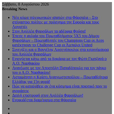
Σάββατο, 8 Αυγούστου 2026
Breaking News
Νέο κύμα τηλεφωνικών απατών στα Φάρσαλα – Στο
στόχαστρο πολίτες με πρόσχημα την Εφορία και τους
Λογιστές
Στον Αχιλλέα Φαρσάλων τα αδέρφια Φούσα!
Έπεσε η αυλαία του Πρωταθλήματος 5Χ5 του Δήμου
Φαρσάλων – Πρωταθλητές του Champions Cup οι Aces
κατέκτησαν το Challenge Cup οι Άμπαλοι United
Συνεχίζει και ο Βαγγέλης Αρσενόπουλος στα κιτρινόμαυρα
του Αχιλλέα Φαρσάλων
Ενισχύεται κάτω από τα δοκάρια με τον Φώτη Γκατζανά ο
Α.Ο. Ναρθακίου
Ανανέωσε με τον Αποστόλη Παπαδόπουλο για τον πάγκο
του ο Α.Ο. Ναρθακίου!
Ασταμάτητη η Κρίστι Αναγνωστοπούλου – Πρωταθλήτρια
Ελλάδας για 15η φορά!
Πώς να καταλάβεις αν ένα κόσμημα είναι ποιοτικό πριν το
αγοράσεις
Διπλή επιστροφή στον Αχιλλέα Φαρσάλων!
Ενοικιάζεται διαμέρισμα στα Φάρσαλα
Sidebar
Random