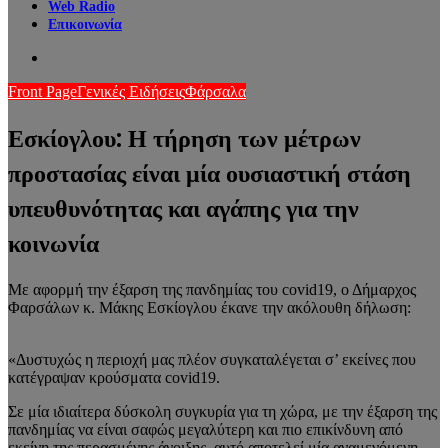
Web Radio
Επικοινωνία
Search
for
Front Page
Γενικές Ειδήσεις
Φάρσαλα
Εσκίογλου: Η τήρηση των μέτρων
προστασίας είναι μία ουσιαστική στάση
υπευθυνότητας και αγάπης για την
κοινωνία
Με αφορμή την έξαρση της πανδημίας του covid19, ο Δήμαρχος
Φαρσάλων κ. Μάκης Εσκίογλου έκανε την ακόλουθη δήλωση:
«Δυστυχώς η περιοχή μας πλέον συγκαταλέγεται σ’ εκείνες που
κατέγραψαν κρούσματα covid19.
Σε μία ιδιαίτερα δύσκολη συγκυρία για τη χώρα, με την έξαρση της
πανδημίας να είναι σαφώς μεγαλύτερη και πιο επικίνδυνη από
εκείνη της περασμένης άνοιξης, αυτό αποτελεί μία αναμενόμενη