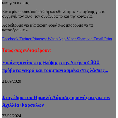
οικογένειές μας.
Είναι μία ουσιαστική στάση υπευθυνότητας και αγάπης για το
συγγενή, τον φίλο, τον συνάνθρωπο και την κοινωνία.
Ας δείξουμε για μία ακόμη φορά πως μπορούμε να τα
καταφέρουμε.»
Facebook
Twitter
Pinterest
WhatsApp
Viber
Share via Email
Print
Ίσως σας ενδιαφέρουν:
Εικόνες ανείπωτης θλίψης στην Υπέρεια: 300
πρόβατα νεκρά και τουμπανιασμένα στις λάσπες…
21/09/2020
Στην έδρα του Ηρακλή Λάρισας η συνέχεια για τον
Αχιλλέα Φαρσάλων
23/02/2024