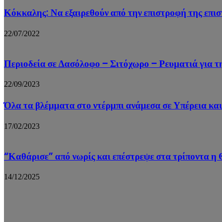
Κόκκαλης: Να εξαιρεθούν από την επιστροφή της επι
22/07/2022
Περιοδεία σε Δασόλοφο – Σιτόχωρο – Ρευματιά για 
22/09/2023
Όλα τα βλέμματα στο ντέρμπι ανάμεσα σε Υπέρεια κα
17/02/2023
“Καθάρισε” από νωρίς και επέστρεψε στα τρίποντα η 
14/12/2025