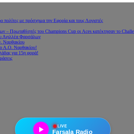
 πολίτες με πρόσχημα την Εφορία και τους Λογιστές
 – Πρωταθλητές του Champions Cup οι Aces κατέκτησαν το Challe
του Αχιλλέα Φαρσάλων
Ο. Ναρθακίου
ο Α.Ο. Ναρθακίου!
άδας για 15η φορά!
οράσεις
●
LIVE
Farsala Radio