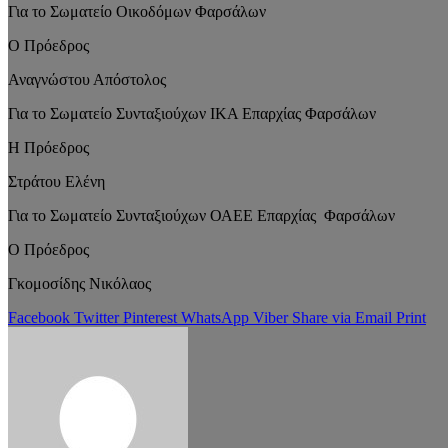
Για το Σωματείο Οικοδόμων Φαρσάλων
Ο Πρόεδρος
Αναγνώστου Απόστολος
Για το Σωματείο Συνταξιούχων ΙΚΑ Επαρχίας Φαρσάλων
Η Πρόεδρος
Στράτου Ελένη
Για το Σωματείο Συνταξιούχων ΟΑΕΕ Επαρχίας Φαρσάλων
Ο Πρόεδρος
Γκομοσίδης Νικόλαος
Facebook
Twitter
Pinterest
WhatsApp
Viber
Share via Email
Print