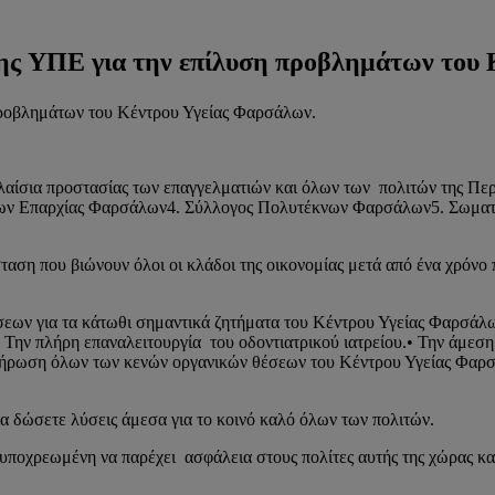
5ης ΥΠΕ για την επίλυση προβλημάτων του
 προβλημάτων του Κέντρου Υγείας Φαρσάλων.
ίσια προστασίας των επαγγελματιών και όλων των πολιτών της Περι
ν Επαρχίας Φαρσάλων4. Σύλλογος Πολυτέκνων Φαρσάλων5. Σωματε
ση που βιώνουν όλοι οι κλάδοι της οικονομίας μετά από ένα χρόνο π
ύσεων για τα κάτωθι σημαντικά ζητήματα του Κέντρου Υγείας Φαρσάλω
• Την πλήρη επαναλειτουργία του οδοντιατρικού ιατρείου.• Την άμεση
Πλήρωση όλων των κενών οργανικών θέσεων του Κέντρου Υγείας Φαρσ
να δώσετε λύσεις άμεσα για το κοινό καλό όλων των πολιτών.
ι υποχρεωμένη να παρέχει ασφάλεια στους πολίτες αυτής της χώρας κα