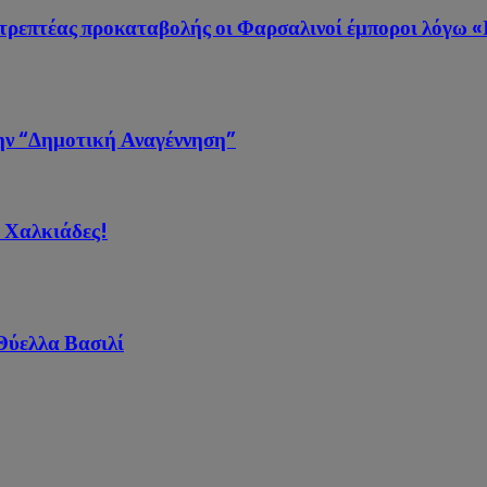
στρεπτέας προκαταβολής οι Φαρσαλινοί έμποροι λόγω «
την “Δημοτική Αναγέννηση”
ι Χαλκιάδες!
Θύελλα Βασιλί