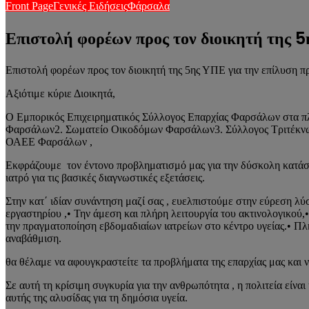
Front Page
Γενικές Ειδήσεις
Φάρσαλα
Επιστολή φορέων προς τον διοικητή της 
Επιστολή φορέων προς τον διοικητή της 5ης ΥΠΕ για την επίλυση
Αξιότιμε κύριε Διοικητά,
Ο Εμπορικός Επιχειρηματικός Σύλλογος Επαρχίας Φαρσάλων στα πλα
Φαρσάλων2. Σωματείο Οικοδόμων Φαρσάλων3. Σύλλογος Τριτέκνω
ΟΑΕΕ Φαρσάλων ,
Εκφράζουμε τον έντονο προβληματισμό μας για την δύσκολη κατάστα
ιατρό για τις βασικές διαγνωστικές εξετάσεις.
Στην κατ΄ ιδίαν συνάντηση μαζί σας , ευελπιστούμε στην εύρεση λ
εργαστηρίου ,• Την άμεση και πλήρη λειτουργία του ακτινολογικού,
την πραγματοποίηση εβδομαδιαίων ιατρείων στο κέντρο υγείας.• 
αναβάθμιση.
θα θέλαμε να αφουγκραστείτε τα προβλήματα της επαρχίας μας και 
Σε αυτή τη κρίσιμη συγκυρία για την ανθρωπότητα , η πολιτεία είνα
αυτής της αλυσίδας για τη δημόσια υγεία.