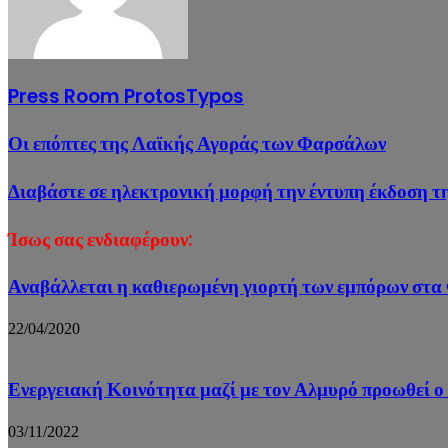
Press Room ProtosTypos
Οι επόπτες της Λαϊκής Αγοράς των Φαρσάλων
Διαβάστε σε ηλεκτρονική μορφή την έντυπη έκδοση τ
Ίσως σας ενδιαφέρουν:
Αναβάλλεται η καθιερωμένη γιορτή των εμπόρων στ
22/04/2020
Ενεργειακή Κοινότητα μαζί με τον Αλμυρό προωθεί ο
03/11/2022