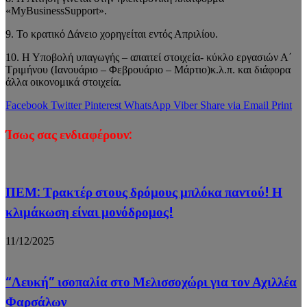
«MyBusinessSupport».
9. Το κρατικό Δάνειο χορηγείται εντός Απριλίου.
10. Η Υποβολή υπαγωγής – απαιτεί στοιχεία- κύκλο εργασιών Α΄
Τριμήνου (Ιανουάριο – Φεβρουάριο – Μάρτιο)κ.λ.π. και διάφορα
άλλα οικονομικά στοιχεία.
Facebook
Twitter
Pinterest
WhatsApp
Viber
Share via Email
Print
Ίσως σας ενδιαφέρουν:
ΠΕΜ: Τρακτέρ στους δρόμους μπλόκα παντού! Η
κλιμάκωση είναι μονόδρομος!
11/12/2025
“Λευκή” ισοπαλία στο Μελισσοχώρι για τον Αχιλλέα
Φαρσάλων