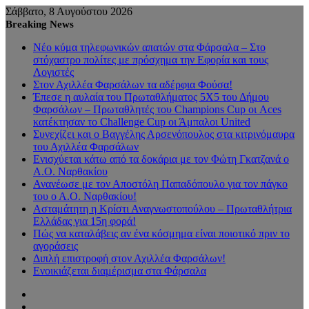
Σάββατο, 8 Αυγούστου 2026
Breaking News
Νέο κύμα τηλεφωνικών απατών στα Φάρσαλα – Στο
στόχαστρο πολίτες με πρόσχημα την Εφορία και τους
Λογιστές
Στον Αχιλλέα Φαρσάλων τα αδέρφια Φούσα!
Έπεσε η αυλαία του Πρωταθλήματος 5Χ5 του Δήμου
Φαρσάλων – Πρωταθλητές του Champions Cup οι Aces
κατέκτησαν το Challenge Cup οι Άμπαλοι United
Συνεχίζει και ο Βαγγέλης Αρσενόπουλος στα κιτρινόμαυρα
του Αχιλλέα Φαρσάλων
Ενισχύεται κάτω από τα δοκάρια με τον Φώτη Γκατζανά ο
Α.Ο. Ναρθακίου
Ανανέωσε με τον Αποστόλη Παπαδόπουλο για τον πάγκο
του ο Α.Ο. Ναρθακίου!
Ασταμάτητη η Κρίστι Αναγνωστοπούλου – Πρωταθλήτρια
Ελλάδας για 15η φορά!
Πώς να καταλάβεις αν ένα κόσμημα είναι ποιοτικό πριν το
αγοράσεις
Διπλή επιστροφή στον Αχιλλέα Φαρσάλων!
Ενοικιάζεται διαμέρισμα στα Φάρσαλα
Sidebar
Random