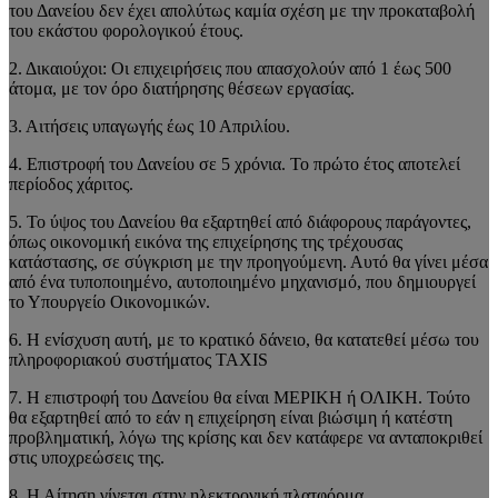
του Δανείου δεν έχει απολύτως καμία σχέση με την προκαταβολή
του εκάστου φορολογικού έτους.
2. Δικαιούχοι: Οι επιχειρήσεις που απασχολούν από 1 έως 500
άτομα, με τον όρο διατήρησης θέσεων εργασίας.
3. Αιτήσεις υπαγωγής έως 10 Απριλίου.
4. Επιστροφή του Δανείου σε 5 χρόνια. Το πρώτο έτος αποτελεί
περίοδος χάριτος.
5. Το ύψος του Δανείου θα εξαρτηθεί από διάφορους παράγοντες,
όπως οικονομική εικόνα της επιχείρησης της τρέχουσας
κατάστασης, σε σύγκριση με την προηγούμενη. Αυτό θα γίνει μέσα
από ένα τυποποιημένο, αυτοποιημένο μηχανισμό, που δημιουργεί
το Υπουργείο Οικονομικών.
6. Η ενίσχυση αυτή, με το κρατικό δάνειο, θα κατατεθεί μέσω του
πληροφοριακού συστήματος TAXIS
7. H επιστροφή του Δανείου θα είναι ΜΕΡΙΚΗ ή ΟΛΙΚΗ. Τούτο
θα εξαρτηθεί από το εάν η επιχείρηση είναι βιώσιμη ή κατέστη
προβληματική, λόγω της κρίσης και δεν κατάφερε να ανταποκριθεί
στις υποχρεώσεις της.
8. Η Αίτηση γίνεται στην ηλεκτρονική πλατφόρμα