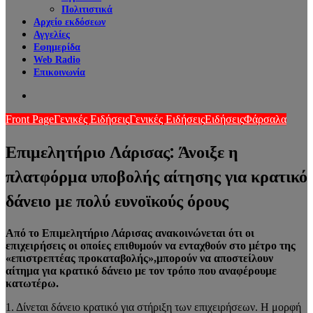
Πολιτιστικά
Αρχείο εκδόσεων
Αγγελίες
Εφημερίδα
Web Radio
Επικοινωνία
Search
for
Front Page
Γενικές Ειδήσεις
Γενικές Ειδήσεις
Ειδήσεις
Φάρσαλα
Επιμελητήριο Λάρισας: Άνοιξε η
πλατφόρμα υποβολής αίτησης για κρατικό
δάνειο με πολύ ευνοϊκούς όρους
Από το Επιμελητήριο Λάρισας ανακοινώνεται ότι οι
επιχειρήσεις οι οποίες επιθυμούν να ενταχθούν στο μέτρο της
«επιστρεπτέας προκαταβολής»,μπορούν να αποστείλουν
αίτημα για κρατικό δάνειο με τον τρόπο που αναφέρουμε
κατωτέρω.
1. Δίνεται δάνειο κρατικό για στήριξη των επιχειρήσεων. Η μορφή