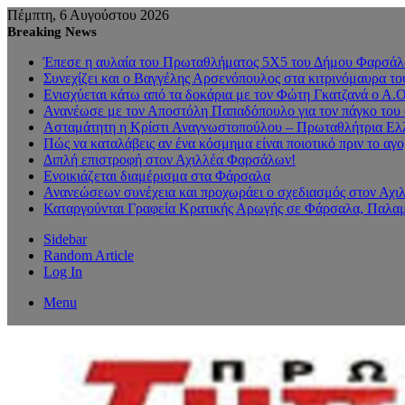
Πέμπτη, 6 Αυγούστου 2026
Breaking News
Έπεσε η αυλαία του Πρωταθλήματος 5Χ5 του Δήμου Φαρσάλων
Συνεχίζει και ο Βαγγέλης Αρσενόπουλος στα κιτρινόμαυρα 
Ενισχύεται κάτω από τα δοκάρια με τον Φώτη Γκατζανά ο Α.
Ανανέωσε με τον Αποστόλη Παπαδόπουλο για τον πάγκο του 
Ασταμάτητη η Κρίστι Αναγνωστοπούλου – Πρωταθλήτρια Ελλ
Πώς να καταλάβεις αν ένα κόσμημα είναι ποιοτικό πριν το αγ
Διπλή επιστροφή στον Αχιλλέα Φαρσάλων!
Ενοικιάζεται διαμέρισμα στα Φάρσαλα
Ανανεώσεων συνέχεια και προχωράει ο σχεδιασμός στον Αχ
Καταργούνται Γραφεία Κρατικής Αρωγής σε Φάρσαλα, Παλαμ
Sidebar
Random Article
Log In
Menu