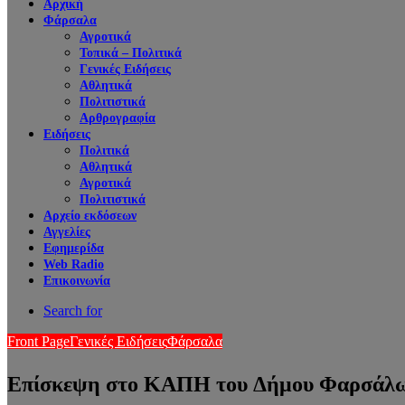
Αρχική
Φάρσαλα
Αγροτικά
Τοπικά – Πολιτικά
Γενικές Ειδήσεις
Αθλητικά
Πολιτιστικά
Αρθρογραφία
Ειδήσεις
Πολιτικά
Αθλητικά
Αγροτικά
Πολιτιστικά
Αρχείο εκδόσεων
Αγγελίες
Εφημερίδα
Web Radio
Επικοινωνία
Search for
Front Page
Γενικές Ειδήσεις
Φάρσαλα
Επίσκεψη στο ΚΑΠΗ του Δήμου Φαρσάλων 