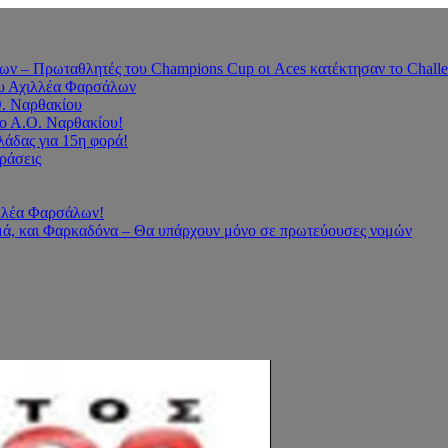
 – Πρωταθλητές του Champions Cup οι Aces κατέκτησαν το Challe
του Αχιλλέα Φαρσάλων
Ο. Ναρθακίου
ο Α.Ο. Ναρθακίου!
άδας για 15η φορά!
οράσεις
ιλλέα Φαρσάλων!
ά, και Φαρκαδόνα – Θα υπάρχουν μόνο σε πρωτεύουσες νομών