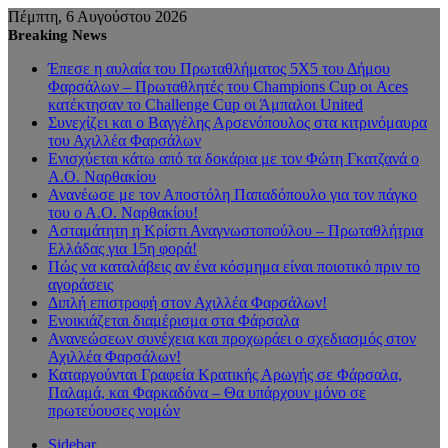
Πέμπτη, 6 Αυγούστου 2026
Breaking News
Έπεσε η αυλαία του Πρωταθλήματος 5Χ5 του Δήμου
Φαρσάλων – Πρωταθλητές του Champions Cup οι Aces
κατέκτησαν το Challenge Cup οι Άμπαλοι United
Συνεχίζει και ο Βαγγέλης Αρσενόπουλος στα κιτρινόμαυρα
του Αχιλλέα Φαρσάλων
Ενισχύεται κάτω από τα δοκάρια με τον Φώτη Γκατζανά ο
Α.Ο. Ναρθακίου
Ανανέωσε με τον Αποστόλη Παπαδόπουλο για τον πάγκο
του ο Α.Ο. Ναρθακίου!
Ασταμάτητη η Κρίστι Αναγνωστοπούλου – Πρωταθλήτρια
Ελλάδας για 15η φορά!
Πώς να καταλάβεις αν ένα κόσμημα είναι ποιοτικό πριν το
αγοράσεις
Διπλή επιστροφή στον Αχιλλέα Φαρσάλων!
Ενοικιάζεται διαμέρισμα στα Φάρσαλα
Ανανεώσεων συνέχεια και προχωράει ο σχεδιασμός στον
Αχιλλέα Φαρσάλων!
Καταργούνται Γραφεία Κρατικής Αρωγής σε Φάρσαλα,
Παλαμά, και Φαρκαδόνα – Θα υπάρχουν μόνο σε
πρωτεύουσες νομών
Sidebar