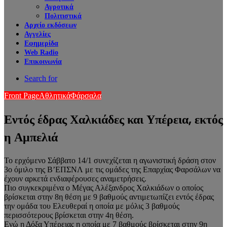
Αγροτικά
Πολιτιστικά
Αρχείο εκδόσεων
Αγγελίες
Εφημερίδα
Web Radio
Επικοινωνία
Search for
Front Page
Αθλητικά
Φάρσαλα
Εντός έδρας Χαλκιάδες και Υπέρεια, εκτός
η Αμπελιά
Το ερχόμενο Σάββατο 14/1 συνεχίζεται η αγωνιστική δράση στον
3ο όμιλο της Β’ΕΠΣΝΛ με τις ομάδες της Επαρχίας Φαρσάλων να
έχουν αρκετά ενδιαφέρουσες αναμετρήσεις.
Πιο συγκεκριμένα ο Μέγας Αλέξανδρος Χαλκιάδων ο οποίος
βρίσκεται στην 8η θέση με 9 βαθμούς αντιμετωπίζει εντός έδρας
την ομάδα του Ελευθεραί η οποία με μόλις 3 βαθμούς
περισσότερους βρίσκεται στην 4η θέση.
Ενώ η Δόξα Υπέρειας η οποία με 7 βαθμούς βρίσκεται στην 9η