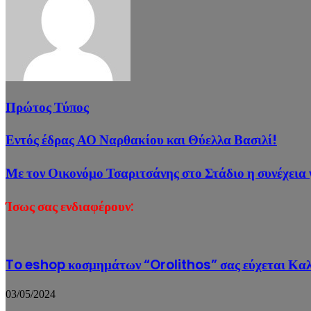
Πρώτος Τύπος
Εντός έδρας ΑΟ Ναρθακίου και Θύελλα Βασιλί!
Με τον Οικονόμο Τσαριτσάνης στο Στάδιο η συνέχεια
Ίσως σας ενδιαφέρουν:
To eshop κοσμημάτων “Orolithos” σας εύχεται Κα
03/05/2024