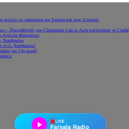
 πολίτες με πρόσχημα την Εφορία και τους Λογιστές
 – Πρωταθλητές του Champions Cup οι Aces κατέκτησαν το Challe
του Αχιλλέα Φαρσάλων
Ο. Ναρθακίου
ο Α.Ο. Ναρθακίου!
άδας για 15η φορά!
οράσεις
●
LIVE
Farsala Radio