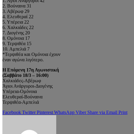
1. Άγιοι Ανάργυροι 42
2. Βούναινα 31
3. Αβέρωφ 29
4. Ελευθεραί 22
5. Υπέρεια 22
6. Χαλκιάδες 22
7. Διογένης 20
8. Ομόνοια 17
9. Τερψιθέα 15
10. Αμπελιά 7
*Τερψιθέα και Ομόνοια έχουν
έναν αγώνα λιγότερο.
Η Επόμενη 17η Αγωνιστική
(Σαββάτο 18/3 – 16:00)
Χαλκιάδες-Αβέρωφ
Άγιοι Ανάργυροι-Διογένης
Υπέρεια-Ομόνοια
Ελευθεραί-Βούναινα
Τερψιθέα-Αμπελιά
Facebook
Twitter
Pinterest
WhatsApp
Viber
Share via Email
Print