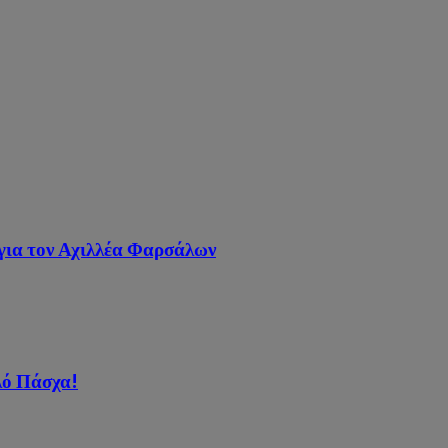
 για τον Αχιλλέα Φαρσάλων
λό Πάσχα!