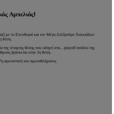
κός Αμπελιάς!
μαζί με το Ελευθεραί και τον Μέγα Αλέξανδρο Χαλκιάδων
η θέση.
α της τέταρτης θέσης που οδηγεί στα…playoff ανόδου της
θμούς βρίσκεται στην 3η θέση.
17η αγωνιστική του πρωταθλήματος.