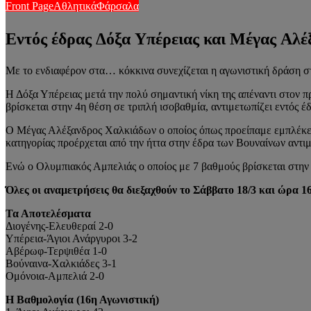
Front Page
Αθλητικά
Φάρσαλα
Εντός έδρας Δόξα Υπέρειας και Μέγας Αλέ
Με το ενδιαφέρον στα… κόκκινα συνεχίζεται η αγωνιστική δράση 
Η Δόξα Υπέρειας μετά την πολύ σημαντική νίκη της απέναντι στον
βρίσκεται στην 4η θέση σε τριπλή ισοβαθμία, αντιμετωπίζει εντός έ
Ο Μέγας Αλέξανδρος Χαλκιάδων ο οποίος όπως προείπαμε εμπλέκεται
κατηγορίας προέρχεται από την ήττα στην έδρα των Βουναίνων αντι
Ενώ ο Ολυμπιακός Αμπελιάς ο οποίος με 7 βαθμούς βρίσκεται στην 
Όλες οι αναμετρήσεις θα διεξαχθούν το Σάββατο 18/3 και ώρα 16
Τα Αποτελέσματα
Διογένης-Ελευθεραί 2-0
Υπέρεια-Άγιοι Ανάργυροι 3-2
Αβέρωφ-Τερψιθέα 1-0
Βούναινα-Χαλκιάδες 3-1
Ομόνοια-Αμπελιά 2-0
Η Βαθμολογία (16η Αγωνιστική)