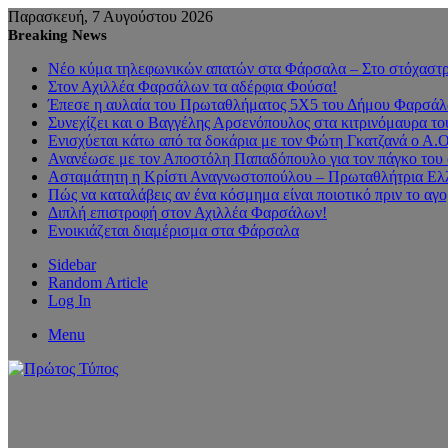
Παρασκευή, 7 Αυγούστου 2026
Breaking News
Νέο κύμα τηλεφωνικών απατών στα Φάρσαλα – Στο στόχαστρο
Στον Αχιλλέα Φαρσάλων τα αδέρφια Φούσα!
Έπεσε η αυλαία του Πρωταθλήματος 5Χ5 του Δήμου Φαρσάλων
Συνεχίζει και ο Βαγγέλης Αρσενόπουλος στα κιτρινόμαυρα 
Ενισχύεται κάτω από τα δοκάρια με τον Φώτη Γκατζανά ο Α.
Ανανέωσε με τον Αποστόλη Παπαδόπουλο για τον πάγκο του 
Ασταμάτητη η Κρίστι Αναγνωστοπούλου – Πρωταθλήτρια Ελλ
Πώς να καταλάβεις αν ένα κόσμημα είναι ποιοτικό πριν το αγ
Διπλή επιστροφή στον Αχιλλέα Φαρσάλων!
Ενοικιάζεται διαμέρισμα στα Φάρσαλα
Sidebar
Random Article
Log In
Menu