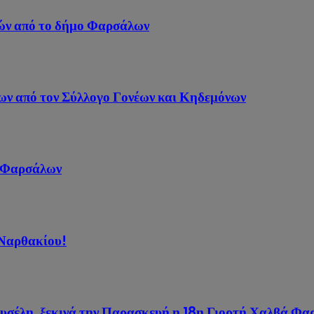
ιών από το δήμο Φαρσάλων
ων από τον Σύλλογο Γονέων και Κηδεμόνων
 Φαρσάλων
 Ναρθακίου!
κουσέλη, ξεκινά την Παρασκευή η 18η Γιορτή Χαλβά Φ