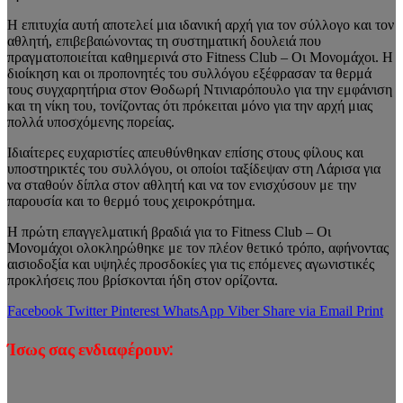
Η επιτυχία αυτή αποτελεί μια ιδανική αρχή για τον σύλλογο και τον
αθλητή, επιβεβαιώνοντας τη συστηματική δουλειά που
πραγματοποιείται καθημερινά στο Fitness Club – Οι Μονομάχοι. Η
διοίκηση και οι προπονητές του συλλόγου εξέφρασαν τα θερμά
τους συγχαρητήρια στον Θοδωρή Ντινιαρόπουλο για την εμφάνιση
και τη νίκη του, τονίζοντας ότι πρόκειται μόνο για την αρχή μιας
πολλά υποσχόμενης πορείας.
Ιδιαίτερες ευχαριστίες απευθύνθηκαν επίσης στους φίλους και
υποστηρικτές του συλλόγου, οι οποίοι ταξίδεψαν στη Λάρισα για
να σταθούν δίπλα στον αθλητή και να τον ενισχύσουν με την
παρουσία και το θερμό τους χειροκρότημα.
Η πρώτη επαγγελματική βραδιά για το Fitness Club – Οι
Μονομάχοι ολοκληρώθηκε με τον πλέον θετικό τρόπο, αφήνοντας
αισιοδοξία και υψηλές προσδοκίες για τις επόμενες αγωνιστικές
προκλήσεις που βρίσκονται ήδη στον ορίζοντα.
Facebook
Twitter
Pinterest
WhatsApp
Viber
Share via Email
Print
Ίσως σας ενδιαφέρουν: