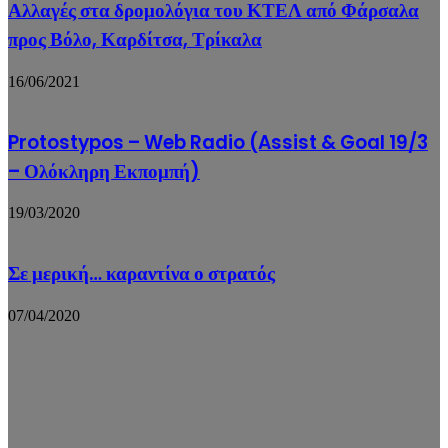
Αλλαγές στα δρομολόγια του ΚΤΕΛ από Φάρσαλα
προς Βόλο, Καρδίτσα, Τρίκαλα
16/06/2021
Protostypos – Web Radio (Assist & Goal 19/3
– Ολόκληρη Εκπομπή)
19/03/2020
Σε μερική… καραντίνα ο στρατός
07/04/2020