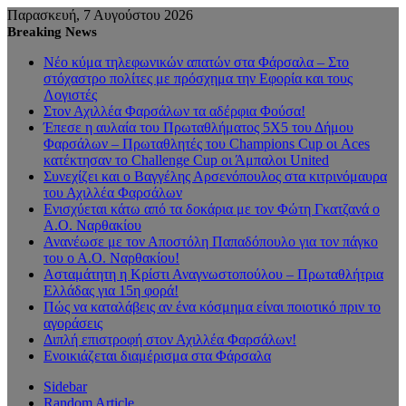
Παρασκευή, 7 Αυγούστου 2026
Breaking News
Νέο κύμα τηλεφωνικών απατών στα Φάρσαλα – Στο
στόχαστρο πολίτες με πρόσχημα την Εφορία και τους
Λογιστές
Στον Αχιλλέα Φαρσάλων τα αδέρφια Φούσα!
Έπεσε η αυλαία του Πρωταθλήματος 5Χ5 του Δήμου
Φαρσάλων – Πρωταθλητές του Champions Cup οι Aces
κατέκτησαν το Challenge Cup οι Άμπαλοι United
Συνεχίζει και ο Βαγγέλης Αρσενόπουλος στα κιτρινόμαυρα
του Αχιλλέα Φαρσάλων
Ενισχύεται κάτω από τα δοκάρια με τον Φώτη Γκατζανά ο
Α.Ο. Ναρθακίου
Ανανέωσε με τον Αποστόλη Παπαδόπουλο για τον πάγκο
του ο Α.Ο. Ναρθακίου!
Ασταμάτητη η Κρίστι Αναγνωστοπούλου – Πρωταθλήτρια
Ελλάδας για 15η φορά!
Πώς να καταλάβεις αν ένα κόσμημα είναι ποιοτικό πριν το
αγοράσεις
Διπλή επιστροφή στον Αχιλλέα Φαρσάλων!
Ενοικιάζεται διαμέρισμα στα Φάρσαλα
Sidebar
Random Article