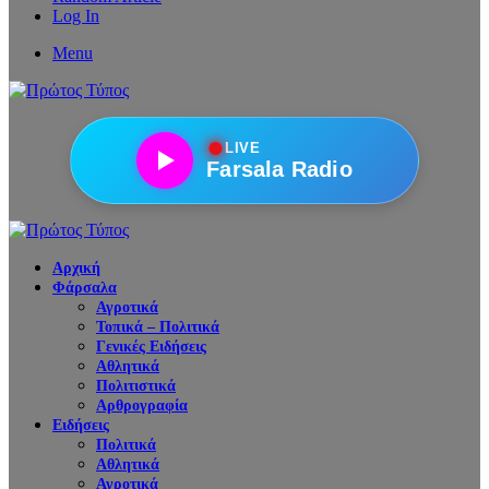
Log In
Menu
●
LIVE
Farsala Radio
Αρχική
Φάρσαλα
Αγροτικά
Τοπικά – Πολιτικά
Γενικές Ειδήσεις
Αθλητικά
Πολιτιστικά
Αρθρογραφία
Ειδήσεις
Πολιτικά
Αθλητικά
Αγροτικά