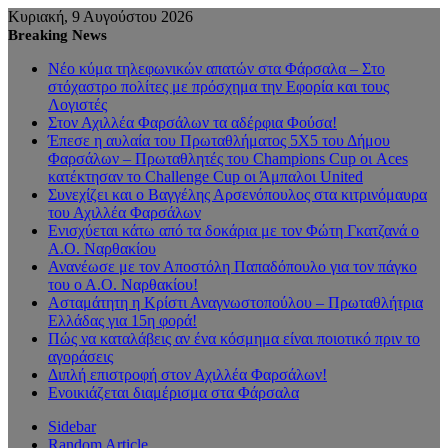
Κυριακή, 9 Αυγούστου 2026
Breaking News
Νέο κύμα τηλεφωνικών απατών στα Φάρσαλα – Στο
στόχαστρο πολίτες με πρόσχημα την Εφορία και τους
Λογιστές
Στον Αχιλλέα Φαρσάλων τα αδέρφια Φούσα!
Έπεσε η αυλαία του Πρωταθλήματος 5Χ5 του Δήμου
Φαρσάλων – Πρωταθλητές του Champions Cup οι Aces
κατέκτησαν το Challenge Cup οι Άμπαλοι United
Συνεχίζει και ο Βαγγέλης Αρσενόπουλος στα κιτρινόμαυρα
του Αχιλλέα Φαρσάλων
Ενισχύεται κάτω από τα δοκάρια με τον Φώτη Γκατζανά ο
Α.Ο. Ναρθακίου
Ανανέωσε με τον Αποστόλη Παπαδόπουλο για τον πάγκο
του ο Α.Ο. Ναρθακίου!
Ασταμάτητη η Κρίστι Αναγνωστοπούλου – Πρωταθλήτρια
Ελλάδας για 15η φορά!
Πώς να καταλάβεις αν ένα κόσμημα είναι ποιοτικό πριν το
αγοράσεις
Διπλή επιστροφή στον Αχιλλέα Φαρσάλων!
Ενοικιάζεται διαμέρισμα στα Φάρσαλα
Sidebar
Random Article