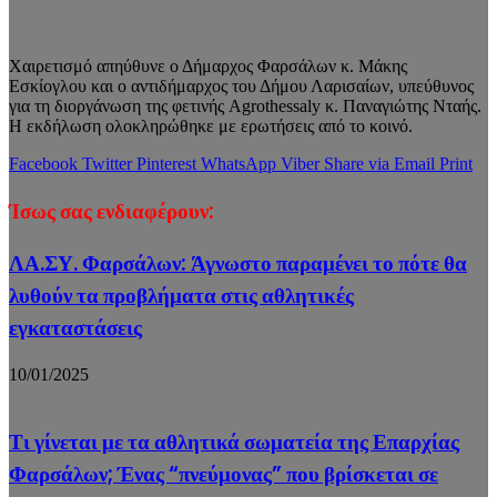
Χαιρετισμό απηύθυνε ο Δήμαρχος Φαρσάλων κ. Μάκης
Εσκίογλου και ο αντιδήμαρχος του Δήμου Λαρισαίων, υπεύθυνος
για τη διοργάνωση της φετινής Agrothessaly κ. Παναγιώτης Νταής.
Η εκδήλωση ολοκληρώθηκε με ερωτήσεις από το κοινό.
Facebook
Twitter
Pinterest
WhatsApp
Viber
Share via Email
Print
Ίσως σας ενδιαφέρουν:
ΛΑ.ΣΥ. Φαρσάλων: Άγνωστο παραμένει το πότε θα
λυθούν τα προβλήματα στις αθλητικές
εγκαταστάσεις
10/01/2025
Τι γίνεται με τα αθλητικά σωματεία της Επαρχίας
Φαρσάλων; Ένας “πνεύμονας” που βρίσκεται σε