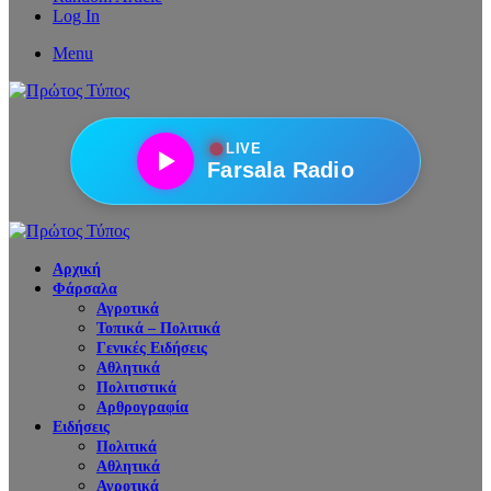
Log In
Menu
●
LIVE
Farsala Radio
Αρχική
Φάρσαλα
Αγροτικά
Τοπικά – Πολιτικά
Γενικές Ειδήσεις
Αθλητικά
Πολιτιστικά
Αρθρογραφία
Ειδήσεις
Πολιτικά
Αθλητικά
Αγροτικά