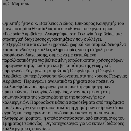
τις 5 Μαρτίου.
Ομιλητής ήταν ο κ. Βασίλειος Λιάκος, Επίκουρος Καθηγητής του
Πανεπιστημίου Θεσσαλίας και υπεύθυνος του εργαστηρίου
«Γεωργία Ακριβείας». Αναφέρθηκε στη Γεωργία Ακριβείας, μια
στρατηγική διαχείρισης αγροκτημάτων που συλλέγει,
επεξεργάζεται και αναλύει χρονικά, χωρικά και ατομικά δεδομένα
και τα συνδυάζει με άλλες πληροφορίες για τη στήριξη των
αποφάσεων διαχείρισης, σύμφωνα με εκτιμώμενη
παραλλακτικότητα για βελτιωμένη αποδοτικότητα χρήσης πόρων,
παραγωγικότητα, ποιότητα και βιωσιμότητα της γεωργικής
παραγωγής. Σύγκρινε τη συμβατική Γεωργία με τη Γεωργία
Ακριβείας και περιέγραψε τα πλεονεκτήματα της χρήσης Γεωργίας
Ακριβείας. Περιέγραψε αναλυτικά τα βήματα που πρέπει να
ακολουθήσουν οι παραγωγοί για τη σωστή εφαρμογή των
πρακτικών της Γεωργίας Ακριβείας, δίνοντας έμφαση στη
σημαντικότητα της χαρτογράφησης της παραγωγής των
καλλιεργειών. Παρουσίασε κάποια παραδείγματα από πειράματα
που έχουν γίνει για την αποδοτικότερη χρήση των εισροών στους
αγρούς και ενημέρωσε το κοινό για μια καινοτόμα αυτόνομη
πλατφόρμα (ρομπότ), η οποία αναπτύσσεται από επιστήμονες του
Τμήματος Γεωπονίας – Αγροτεχνολογίας για να εκτελεί διάφορες
καλλιεργητικές φροντίδες.