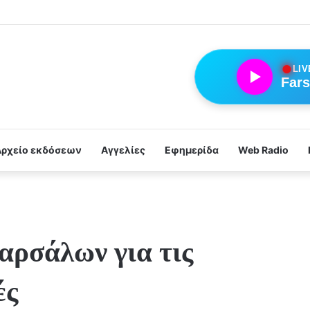
●
LIV
Fars
Αρχείο εκδόσεων
Αγγελίες
Εφημερίδα
Web Radio
ρσάλων για τις
ές