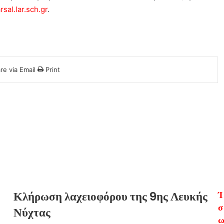
rsal.lar.sch.gr
.
re via Email
Print
Κλήρωση λαχειοφόρου της 9ης Λευκής
Ί
σ
Νύχτας