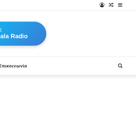
Log
Random
Sideb
In
Article
E
ala Radio
Searc
Επικοινωνία
for