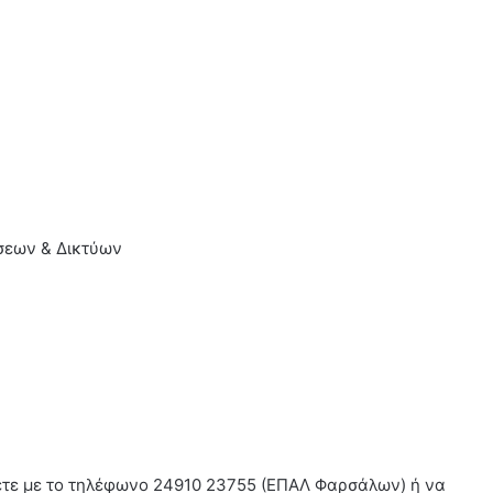
σεων & Δικτύων
σετε με το τηλέφωνο 24910 23755 (ΕΠΑΛ Φαρσάλων) ή να