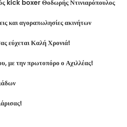
νός kick boxer Θοδωρής Ντινιαρόπουλος
ις και αγοραπωλησίες ακινήτων
 εύχεται Καλή Χρονιά!
ου, με την πρωτοπόρο ο Αχιλλέας!
ιάδων
άρισας!