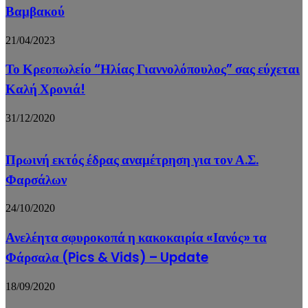
Βαμβακού
21/04/2023
Το Κρεοπωλείο “Ηλίας Γιαννολόπουλος” σας εύχεται
Καλή Χρονιά!
31/12/2020
Πρωινή εκτός έδρας αναμέτρηση για τον Α.Σ.
Φαρσάλων
24/10/2020
Ανελέητα σφυροκοπά η κακοκαιρία «Ιανός» τα
Φάρσαλα (Pics & Vids) – Update
18/09/2020