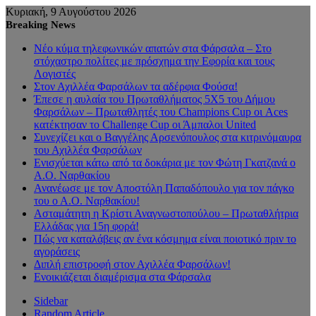
Κυριακή, 9 Αυγούστου 2026
Breaking News
Νέο κύμα τηλεφωνικών απατών στα Φάρσαλα – Στο
στόχαστρο πολίτες με πρόσχημα την Εφορία και τους
Λογιστές
Στον Αχιλλέα Φαρσάλων τα αδέρφια Φούσα!
Έπεσε η αυλαία του Πρωταθλήματος 5Χ5 του Δήμου
Φαρσάλων – Πρωταθλητές του Champions Cup οι Aces
κατέκτησαν το Challenge Cup οι Άμπαλοι United
Συνεχίζει και ο Βαγγέλης Αρσενόπουλος στα κιτρινόμαυρα
του Αχιλλέα Φαρσάλων
Ενισχύεται κάτω από τα δοκάρια με τον Φώτη Γκατζανά ο
Α.Ο. Ναρθακίου
Ανανέωσε με τον Αποστόλη Παπαδόπουλο για τον πάγκο
του ο Α.Ο. Ναρθακίου!
Ασταμάτητη η Κρίστι Αναγνωστοπούλου – Πρωταθλήτρια
Ελλάδας για 15η φορά!
Πώς να καταλάβεις αν ένα κόσμημα είναι ποιοτικό πριν το
αγοράσεις
Διπλή επιστροφή στον Αχιλλέα Φαρσάλων!
Ενοικιάζεται διαμέρισμα στα Φάρσαλα
Sidebar
Random Article