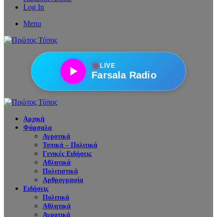
Log In
Menu
●
LIVE
Farsala Radio
Αρχική
Φάρσαλα
Αγροτικά
Τοπικά – Πολιτικά
Γενικές Ειδήσεις
Αθλητικά
Πολιτιστικά
Αρθρογραφία
Ειδήσεις
Πολιτικά
Αθλητικά
Αγροτικά