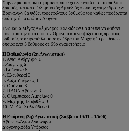
Στην έδρα μιας ακόμη ομάδας που έχει ξεκινήσει με το απόλυτο
δοκιμάζεται και ο Ολυμπιακός Αμπελιάς ο οποίος στην έδρα των
Βουναίνων θα ψάξει τους πρώτους βαθμούς του καθώς προέρχεται
από την ήττα από τον Διογένη.
Ενώ και ο Μέγας Αλέξανδρος Χαλκιάδων θα πρέπει να αφήσει
πίσω του την ήττα από την Ομόνοια και να ψάξει τους πρώτους
βαθμούς στο πρωτάθλημα στην έδρα του Μαχητή Τερψιθέας ο
οποίος έχει 3 βαθμούς σε δύο αναμετρήσεις.
Η Βαθμολογία (2η Αγωνιστική)
1. Άγιοι Ανάργυροι 6
2.Διογένης 6
3.Βούναινα 6
4. Ελευθεραί 3
5. Δόξα Υπέρειας 3
6. Ομόνοια 3
7. ΠΑΟΛ Αβέρωφ 3
8. Ολυμπιακός Αμπελιάς 0
9. Μαχητής Τερψιθέας 0
10. Μ. Αλ. Χαλκιάδων 0
Η Επόμενη (3η) Αγωνιστική (Σάββατο 19/11 – 15:00)
Αβέρωφ-Άγιοι Ανάργυροι
Διογένης-Δόξα Υπέρειας