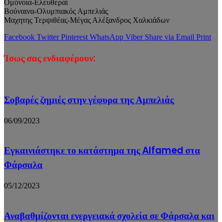
Ομόνοια-Ελευθεραί
Βούναινα-Ολυμπιακός Αμπελιάς
Μαχητης Τερψιθέας-Μέγας Αλέξανδρος Χαλκιάδων
Facebook
Twitter
Pinterest
WhatsApp
Viber
Share via Email
Print
Ίσως σας ενδιαφέρουν:
Σοβαρές ζημιές στην γέφυρα της Αμπελιάς
06/09/2023
Εγκαινιάστηκε το κατάστημα της Alfamed στα
Φάρσαλα
05/12/2023
Αναβαθμίζονται ενεργειακά σχολεία σε Φάρσαλα και