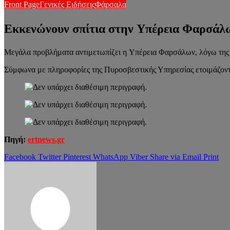
Front Page
Γενικές Ειδήσεις
Φάρσαλα
Εκκενώνουν σπίτια στην Υπέρεια Φαρσάλ
Μεγάλα προβλήματα αντιμετωπίζει η Υπέρεια Φαρσάλων, λόγω της
Σύμφωνα με πληροφορίες της Πυροσβεστικής Υπηρεσίας ετοιμάζονται
Πηγή:
ertnews.gr
Facebook
Twitter
Pinterest
WhatsApp
Viber
Share via Email
Print