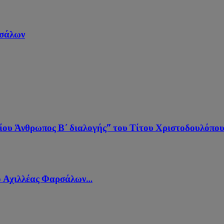
ρσάλων
ίου Άνθρωπος Β΄ διαλογής” του Τίτου Χριστοδουλόπο
 ο Αχιλλέας Φαρσάλων…