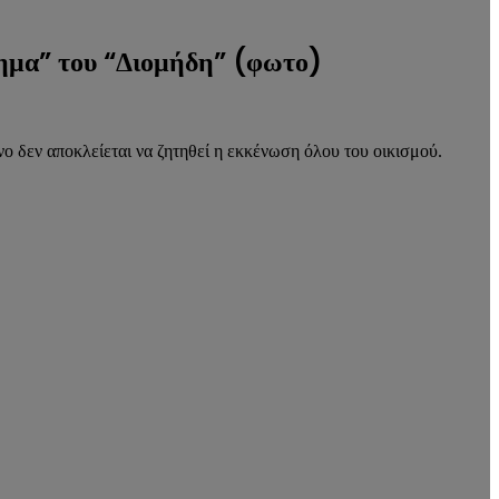
ημα” του “Διομήδη” (φωτο)
ο δεν αποκλείεται να ζητηθεί η εκκένωση όλου του οικισμού.