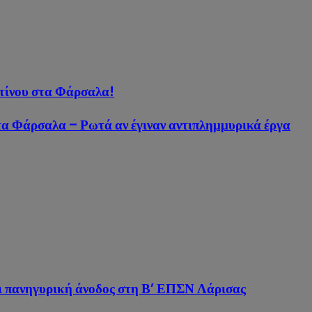
τίνου στα Φάρσαλα!
στα Φάρσαλα – Ρωτά αν έγιναν αντιπλημμυρικά έργα
ι πανηγυρική άνοδος στη Β’ ΕΠΣΝ Λάρισας