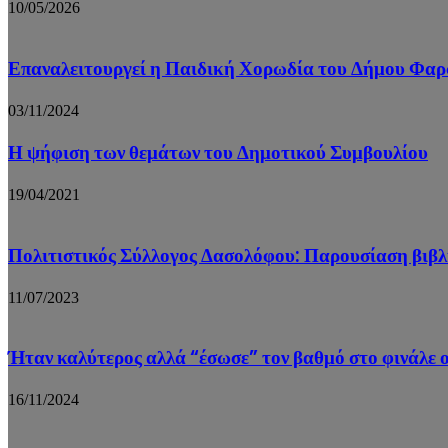
10/05/2026
Επαναλειτουργεί η Παιδική Χορωδία του Δήμου Φα
03/11/2024
Η ψήφιση των θεμάτων του Δημοτικού Συμβουλίου
19/04/2021
Πολιτιστικός Σύλλογος Δασολόφου: Παρουσίαση βιβλ
11/07/2023
Ήταν καλύτερος αλλά “έσωσε” τον βαθμό στο φινάλε
16/11/2024