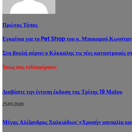
Πρώτος Τύπος
Εγκαίνια για το Pet Shop του κ. Μπακαρού Κωνσταν
Στη βουλή φέρνει ο Κόκκαλης τις νέες καταστροφές 
Ίσως σας ενδιαφέρουν:
Διαβάστε την έντυπη έκδοση της Τρίτης 19 Μαΐου
25/05/2020
Μέγας Αλέξανδρος Χαλκιάδων: «Χρυσή» ισοπαλία κα