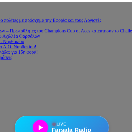
 πολίτες με πρόσχημα την Εφορία και τους Λογιστές
 – Πρωταθλητές του Champions Cup οι Aces κατέκτησαν το Challe
του Αχιλλέα Φαρσάλων
Ο. Ναρθακίου
ο Α.Ο. Ναρθακίου!
άδας για 15η φορά!
οράσεις
●
LIVE
Farsala Radio