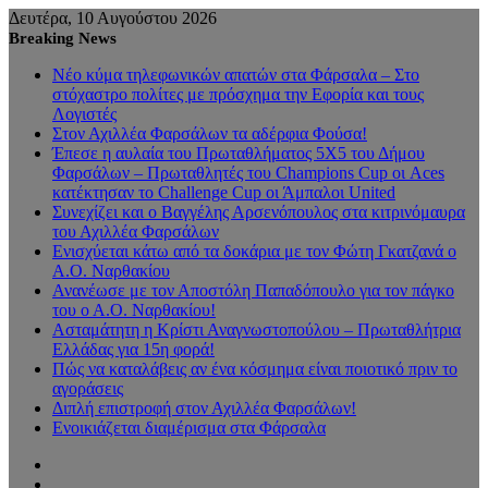
Δευτέρα, 10 Αυγούστου 2026
Breaking News
Νέο κύμα τηλεφωνικών απατών στα Φάρσαλα – Στο
στόχαστρο πολίτες με πρόσχημα την Εφορία και τους
Λογιστές
Στον Αχιλλέα Φαρσάλων τα αδέρφια Φούσα!
Έπεσε η αυλαία του Πρωταθλήματος 5Χ5 του Δήμου
Φαρσάλων – Πρωταθλητές του Champions Cup οι Aces
κατέκτησαν το Challenge Cup οι Άμπαλοι United
Συνεχίζει και ο Βαγγέλης Αρσενόπουλος στα κιτρινόμαυρα
του Αχιλλέα Φαρσάλων
Ενισχύεται κάτω από τα δοκάρια με τον Φώτη Γκατζανά ο
Α.Ο. Ναρθακίου
Ανανέωσε με τον Αποστόλη Παπαδόπουλο για τον πάγκο
του ο Α.Ο. Ναρθακίου!
Ασταμάτητη η Κρίστι Αναγνωστοπούλου – Πρωταθλήτρια
Ελλάδας για 15η φορά!
Πώς να καταλάβεις αν ένα κόσμημα είναι ποιοτικό πριν το
αγοράσεις
Διπλή επιστροφή στον Αχιλλέα Φαρσάλων!
Ενοικιάζεται διαμέρισμα στα Φάρσαλα
Sidebar
Random