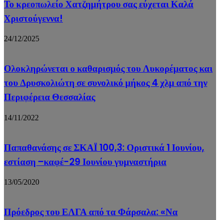
Το κρεοπωλείο Χατζημήτρου σας εύχεται Καλά
Χριστούγεννα!
24/12/2025
Ολοκληρώνεται ο καθαρισμός του Λυκορέματος και
του Δρυσκολιώτη σε συνολικό μήκος 4 χλμ από την
Περιφέρεια Θεσσαλίας
14/11/2022
Παπαθανάσης σε ΣΚΑΪ 100,3: Οριστικά 1 Ιουνίου,
εστίαση –καφέ-29 Ιουνίου γυμναστήρια
13/05/2020
Πρόεδρος του ΕΛΓΑ από τα Φάρσαλα: «Να