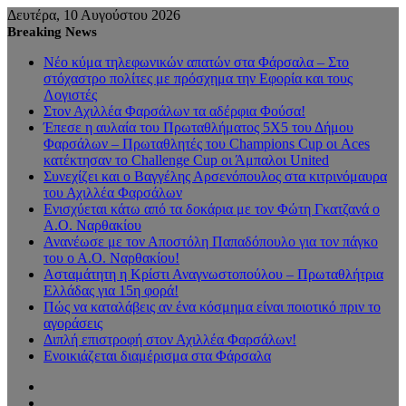
Δευτέρα, 10 Αυγούστου 2026
Breaking News
Νέο κύμα τηλεφωνικών απατών στα Φάρσαλα – Στο
στόχαστρο πολίτες με πρόσχημα την Εφορία και τους
Λογιστές
Στον Αχιλλέα Φαρσάλων τα αδέρφια Φούσα!
Έπεσε η αυλαία του Πρωταθλήματος 5Χ5 του Δήμου
Φαρσάλων – Πρωταθλητές του Champions Cup οι Aces
κατέκτησαν το Challenge Cup οι Άμπαλοι United
Συνεχίζει και ο Βαγγέλης Αρσενόπουλος στα κιτρινόμαυρα
του Αχιλλέα Φαρσάλων
Ενισχύεται κάτω από τα δοκάρια με τον Φώτη Γκατζανά ο
Α.Ο. Ναρθακίου
Ανανέωσε με τον Αποστόλη Παπαδόπουλο για τον πάγκο
του ο Α.Ο. Ναρθακίου!
Ασταμάτητη η Κρίστι Αναγνωστοπούλου – Πρωταθλήτρια
Ελλάδας για 15η φορά!
Πώς να καταλάβεις αν ένα κόσμημα είναι ποιοτικό πριν το
αγοράσεις
Διπλή επιστροφή στον Αχιλλέα Φαρσάλων!
Ενοικιάζεται διαμέρισμα στα Φάρσαλα
Sidebar
Random