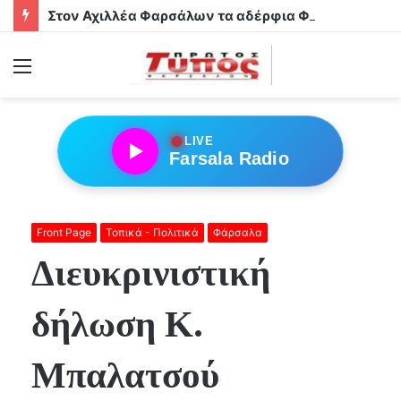
Στον Αχιλλέα Φαρσάλων τα αδέρφια Φούσα!
Menu
●
LIVE
Farsala Radio
Front Page
Τοπικά - Πολιτικά
Φάρσαλα
Διευκρινιστική
δήλωση Κ.
Μπαλατσού