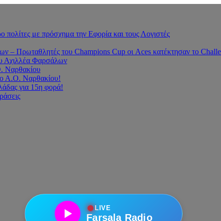
 πολίτες με πρόσχημα την Εφορία και τους Λογιστές
 – Πρωταθλητές του Champions Cup οι Aces κατέκτησαν το Challe
του Αχιλλέα Φαρσάλων
Ο. Ναρθακίου
ο Α.Ο. Ναρθακίου!
άδας για 15η φορά!
οράσεις
●
LIVE
Farsala Radio