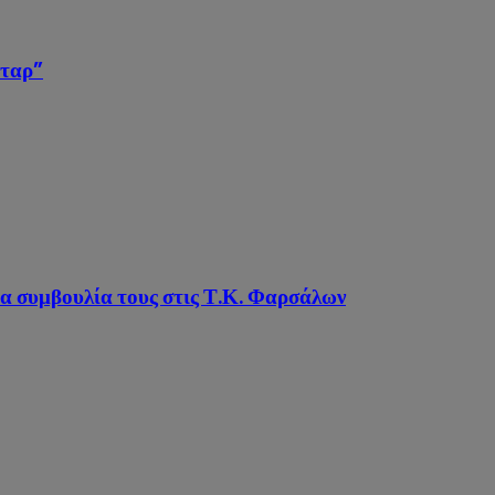
κταρ”
τα συμβουλία τους στις Τ.Κ. Φαρσάλων