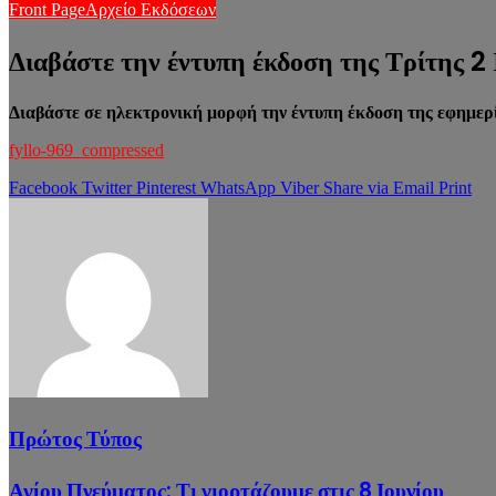
Front Page
Αρχείο Εκδόσεων
Διαβάστε την έντυπη έκδοση της Τρίτης 2 
Διαβάστε σε ηλεκτρονική μορφή την έντυπη έκδοση της εφημερί
fyllo-969_compressed
Facebook
Twitter
Pinterest
WhatsApp
Viber
Share via Email
Print
Πρώτος Τύπος
Αγίου Πνεύματος: Τι γιορτάζουμε στις 8 Ιουνίου