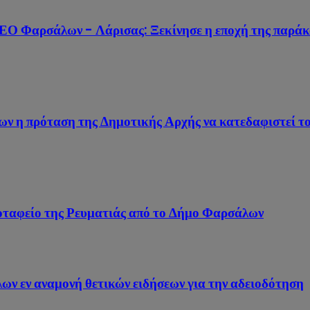
 ΠΕΟ Φαρσάλων - Λάρισας: Ξεκίνησε η εποχή της παρ
η πρόταση της Δημοτικής Αρχής να κατεδαφιστεί το το
ροταφείο της Ρευματιάς από το Δήμο Φαρσάλων
ων εν αναμονή θετικών ειδήσεων για την αδειοδότηση