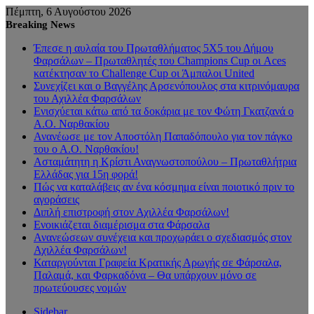
Πέμπτη, 6 Αυγούστου 2026
Breaking News
Έπεσε η αυλαία του Πρωταθλήματος 5Χ5 του Δήμου
Φαρσάλων – Πρωταθλητές του Champions Cup οι Aces
κατέκτησαν το Challenge Cup οι Άμπαλοι United
Συνεχίζει και ο Βαγγέλης Αρσενόπουλος στα κιτρινόμαυρα
του Αχιλλέα Φαρσάλων
Ενισχύεται κάτω από τα δοκάρια με τον Φώτη Γκατζανά ο
Α.Ο. Ναρθακίου
Ανανέωσε με τον Αποστόλη Παπαδόπουλο για τον πάγκο
του ο Α.Ο. Ναρθακίου!
Ασταμάτητη η Κρίστι Αναγνωστοπούλου – Πρωταθλήτρια
Ελλάδας για 15η φορά!
Πώς να καταλάβεις αν ένα κόσμημα είναι ποιοτικό πριν το
αγοράσεις
Διπλή επιστροφή στον Αχιλλέα Φαρσάλων!
Ενοικιάζεται διαμέρισμα στα Φάρσαλα
Ανανεώσεων συνέχεια και προχωράει ο σχεδιασμός στον
Αχιλλέα Φαρσάλων!
Καταργούνται Γραφεία Κρατικής Αρωγής σε Φάρσαλα,
Παλαμά, και Φαρκαδόνα – Θα υπάρχουν μόνο σε
πρωτεύουσες νομών
Sidebar