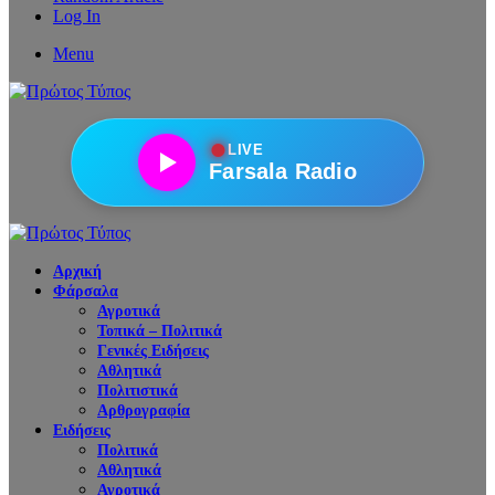
Log In
Menu
●
LIVE
Farsala Radio
Αρχική
Φάρσαλα
Αγροτικά
Τοπικά – Πολιτικά
Γενικές Ειδήσεις
Αθλητικά
Πολιτιστικά
Αρθρογραφία
Ειδήσεις
Πολιτικά
Αθλητικά
Αγροτικά