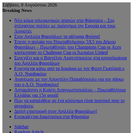
Σάββατο, 8 Αυγούστου 2026
Breaking News
Νέο κύμα τηλεφωνικών απατών στα Φάρσαλα – Στο
στόχαστρο πολίτες με πρόσχημα την Εφορία και τους
Λογιστές
Στον Αχιλλέα Φαρσάλων τα αδέρφια Φούσα!
Έπεσε η αυλαία του Πρωταθλήματος 5Χ5 του Δήμου
Φαρσάλων – Πρωταθλητές του Champions Cup οι Aces
κατέκτησαν το Challenge Cup οι Άμπαλοι United
Συνεχίζει και ο Βαγγέλης Αρσενόπουλος στα κιτρινόμαυρα
του Αχιλλέα Φαρσάλων
Ενισχύεται κάτω από τα δοκάρια με τον Φώτη Γκατζανά ο
Α.Ο. Ναρθακίου
Ανανέωσε με τον Αποστόλη Παπαδόπουλο για τον πάγκο
του ο Α.Ο. Ναρθακίου!
Ασταμάτητη η Κρίστι Αναγνωστοπούλου – Πρωταθλήτρια
Ελλάδας για 15η φορά!
Πώς να καταλάβεις αν ένα κόσμημα είναι ποιοτικό πριν το
αγοράσεις
Διπλή επιστροφή στον Αχιλλέα Φαρσάλων!
Ενοικιάζεται διαμέρισμα στα Φάρσαλα
Sidebar
Random Article