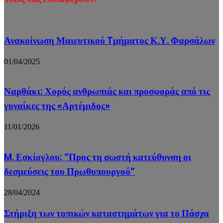
Ανακοίνωση Μαιευτικού Tμήματος Κ.Υ. Φαρσάλων
01/04/2025
Ναρθάκι: Χορός ανθρωπιάς και προσφοράς από τις
γυναίκες της «Αρτέμιδος»
11/01/2026
M. Εσκίογλου: “Προς τη σωστή κατεύθυνση οι
δεσμεύσεις του Πρωθυπουργού”
28/04/2024
Στήριξη των τοπικών καταστημάτων για το Πάσχα