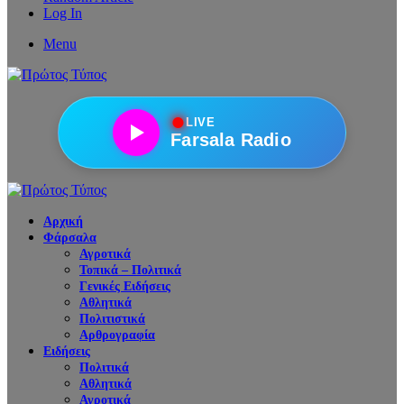
Log In
Menu
●
LIVE
Farsala Radio
Αρχική
Φάρσαλα
Αγροτικά
Τοπικά – Πολιτικά
Γενικές Ειδήσεις
Αθλητικά
Πολιτιστικά
Αρθρογραφία
Ειδήσεις
Πολιτικά
Αθλητικά
Αγροτικά