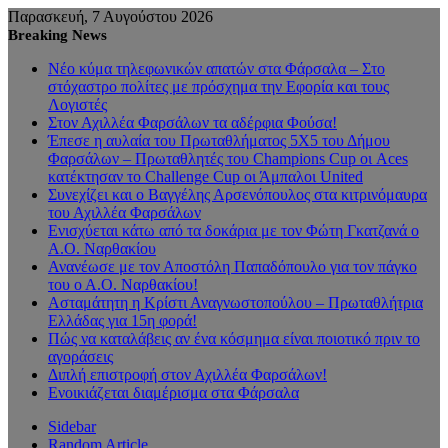
Παρασκευή, 7 Αυγούστου 2026
Breaking News
Νέο κύμα τηλεφωνικών απατών στα Φάρσαλα – Στο
στόχαστρο πολίτες με πρόσχημα την Εφορία και τους
Λογιστές
Στον Αχιλλέα Φαρσάλων τα αδέρφια Φούσα!
Έπεσε η αυλαία του Πρωταθλήματος 5Χ5 του Δήμου
Φαρσάλων – Πρωταθλητές του Champions Cup οι Aces
κατέκτησαν το Challenge Cup οι Άμπαλοι United
Συνεχίζει και ο Βαγγέλης Αρσενόπουλος στα κιτρινόμαυρα
του Αχιλλέα Φαρσάλων
Ενισχύεται κάτω από τα δοκάρια με τον Φώτη Γκατζανά ο
Α.Ο. Ναρθακίου
Ανανέωσε με τον Αποστόλη Παπαδόπουλο για τον πάγκο
του ο Α.Ο. Ναρθακίου!
Ασταμάτητη η Κρίστι Αναγνωστοπούλου – Πρωταθλήτρια
Ελλάδας για 15η φορά!
Πώς να καταλάβεις αν ένα κόσμημα είναι ποιοτικό πριν το
αγοράσεις
Διπλή επιστροφή στον Αχιλλέα Φαρσάλων!
Ενοικιάζεται διαμέρισμα στα Φάρσαλα
Sidebar
Random Article