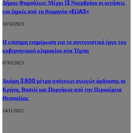
Δήμος Φαρσάλων: Μέχρι 13 Νοεμβρίου οι αιτήσεις
για ζημιές από τη θεομηνία «ELIAS»
10/10/2023
Η επίσημη ενημέρωση για το συντονιστικό έργο του
κυβερνητικού κλιμακίου στα Τέμπη
07/03/2023
Ακόμη 3.600 μέτρα υπόγειων αγωγών άρδευσης σε
Κρήνη, Βασιλί και Πυργάκια από την Περιφέρεια
Θεσσαλίας
14/11/2022