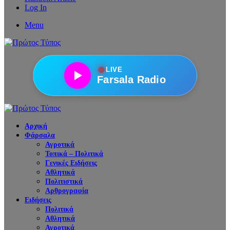
Log In
Menu
●
LIVE
Farsala Radio
Αρχική
Φάρσαλα
Αγροτικά
Τοπικά – Πολιτικά
Γενικές Ειδήσεις
Αθλητικά
Πολιτιστικά
Αρθρογραφία
Ειδήσεις
Πολιτικά
Αθλητικά
Αγροτικά