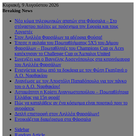
Κυριακή, 9 Αυγούστου 2026
Breaking News
Νέο κύμα τηλεφωνικών απατών στα Φάρσαλα – Στο
στόχαστρο πολίτες με πρόσχημα την Εφορία και τους
Λογιστές
Στον Αχιλλέα Φαρσάλων τα αδέρφια Φούσα!
Έπεσε η αυλαία του Πρωταθλήματος 5Χ5 του Δήμου
Φαρσάλων – Πρωταθλητές του Champions Cup οι Aces
κατέκτησαν το Challenge Cup οι Άμπαλοι United
Συνεχίζει και ο Βαγγέλης Αρσενόπουλος στα κιτρινόμαυρα
του Αχιλλέα Φαρσάλων
Ενισχύεται κάτω από τα δοκάρια με τον Φώτη Γκατζανά ο
Α.Ο. Ναρθακίου
Ανανέωσε με τον Αποστόλη Παπαδόπουλο για τον πάγκο
του ο Α.Ο. Ναρθακίου!
Ασταμάτητη η Κρίστι Αναγνωστοπούλου – Πρωταθλήτρια
Ελλάδας για 15η φορά!
Πώς να καταλάβεις αν ένα κόσμημα είναι ποιοτικό πριν το
αγοράσεις
Διπλή επιστροφή στον Αχιλλέα Φαρσάλων!
Ενοικιάζεται διαμέρισμα στα Φάρσαλα
Sidebar
Random Article