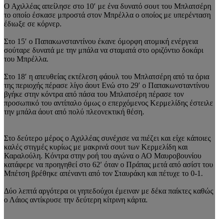
Ο Αχιλλέας απείλησε στο 10′ με ένα δυνατό σουτ του Μπλατσέρη
το οποίο έσκασε μπροστά στον Μπρέλλα ο οποίος με υπερένταση
έδιωξε σε κόρνερ.
Στο 15′ ο Παπακωνσταντίνου έκανε όμορφη ατομική ενέργεια
σούταρε δυνατά με την μπάλα να σταματά στο οριζόντιο δοκάρι
του Μπρέλλα.
Στο 18′ η απευθείας εκτέλεση φάουλ του Μπλατσέρη από τα όρια
της περιοχής πέρασε λίγο άουτ Ενώ στο 29′ ο Παπακωνσταντίνου
βγήκε στην κόντρα από πάσα του Μπλατσέρη πέρασε τον
προσωπικό του αντίπαλο όμως ο επερχόμενος Κερμελίδης έστειλε
την μπάλα άουτ από πολύ πλεονεκτική θέση.
Στο δεύτερο μέρος ο Αχιλλέας συνέχισε να πιέζει και είχε κάποιες
καλές στιγμές κυρίως με μακρινά σουτ των Κερμελίδη και
Καραλούλη. Κόντρα στην ροή του αγώνα ο ΑΟ Μαυροβουνίου
κατάφερε να προηγηθεί στο 62′ όταν ο Πράπας μετά από ασίστ του
Μπέτση βρέθηκε απέναντι από τον Σταυράκη και πέτυχε το 0-1.
Δύο λεπτά αργότερα οι γηπεδούχοι έμειναν με δέκα παίκτες καθώς
ο Λάιος αντίκρυσε την δεύτερη κίτρινη κάρτα.