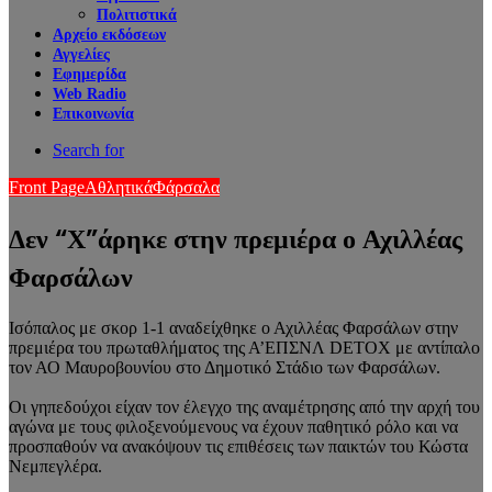
Πολιτιστικά
Αρχείο εκδόσεων
Αγγελίες
Εφημερίδα
Web Radio
Επικοινωνία
Search for
Front Page
Αθλητικά
Φάρσαλα
Δεν “Χ”άρηκε στην πρεμιέρα ο Αχιλλέας
Φαρσάλων
Ισόπαλος με σκορ 1-1 αναδείχθηκε ο Αχιλλέας Φαρσάλων στην
πρεμιέρα του πρωταθλήματος της Α’ΕΠΣΝΛ DETOX με αντίπαλο
τον ΑΟ Μαυροβουνίου στο Δημοτικό Στάδιο των Φαρσάλων.
Οι γηπεδούχοι είχαν τον έλεγχο της αναμέτρησης από την αρχή του
αγώνα με τους φιλοξενούμενους να έχουν παθητικό ρόλο και να
προσπαθούν να ανακόψουν τις επιθέσεις των παικτών του Κώστα
Νεμπεγλέρα.