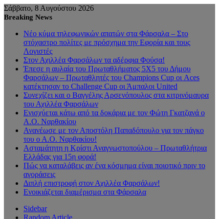
Σάββατο, 8 Αυγούστου 2026
Breaking News
Νέο κύμα τηλεφωνικών απατών στα Φάρσαλα – Στο
στόχαστρο πολίτες με πρόσχημα την Εφορία και τους
Λογιστές
Στον Αχιλλέα Φαρσάλων τα αδέρφια Φούσα!
Έπεσε η αυλαία του Πρωταθλήματος 5Χ5 του Δήμου
Φαρσάλων – Πρωταθλητές του Champions Cup οι Aces
κατέκτησαν το Challenge Cup οι Άμπαλοι United
Συνεχίζει και ο Βαγγέλης Αρσενόπουλος στα κιτρινόμαυρα
του Αχιλλέα Φαρσάλων
Ενισχύεται κάτω από τα δοκάρια με τον Φώτη Γκατζανά ο
Α.Ο. Ναρθακίου
Ανανέωσε με τον Αποστόλη Παπαδόπουλο για τον πάγκο
του ο Α.Ο. Ναρθακίου!
Ασταμάτητη η Κρίστι Αναγνωστοπούλου – Πρωταθλήτρια
Ελλάδας για 15η φορά!
Πώς να καταλάβεις αν ένα κόσμημα είναι ποιοτικό πριν το
αγοράσεις
Διπλή επιστροφή στον Αχιλλέα Φαρσάλων!
Ενοικιάζεται διαμέρισμα στα Φάρσαλα
Sidebar
Random Article