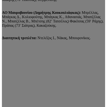
ΑΟ Μαυροβουνίου (Δημήτρης Κουκουλιάφκας):
Μπρέλλας,
Μπάγκας Δ., Κολιοφούτης, Μπάγκας Κ., Αθανασιάς, Μπατζέλας
Ν., Μπατζέλας Β., Μπέτσης (82′ Τατσέλος) Φακίτσας (59′ Ράχης),
Πράπας (73′ Σιάτρας), Κακαζούκης.
Διαιτητική τριπλέτα:
Ντελέζος Ι., Νάκας, Μπουρονίκος.