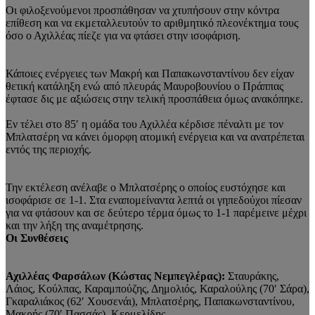
Οι φιλοξενούμενοι προσπάθησαν να χτυπήσουν στην κόντρα
επίθεση και να εκμεταλλευτούν το αριθμητικό πλεονέκτημα τους
όσο ο Αχιλλέας πίεζε για να φτάσει στην ισοφάριση.
Κάποιες ενέργειες των Μακρή και Παπακωνσταντίνου δεν είχαν
θετική κατάληξη ενώ από πλευράς Μαυροβουνίου ο Πράππας
έφτασε δις με αξιώσεις στην τελική προσπάθεια όμως ανακόπηκε.
Εν τέλει στο 85′ η ομάδα του Αχιλλέα κέρδισε πέναλτι με τον
Μπλατσέρη να κάνει όμορφη ατομική ενέργεια και να ανατρέπεται
εντός της περιοχής.
Την εκτέλεση ανέλαβε ο Μπλατσέρης ο οποίος ευστόχησε και
ισοφάρισε σε 1-1. Στα εναπομείναντα λεπτά οι γηπεδούχοι πίεσαν
για να φτάσουν και σε δεύτερο τέρμα όμως το 1-1 παρέμεινε μέχρι
και την λήξη της αναμέτρησης.
Οι Συνθέσεις
Αχιλλέας Φαρσάλων (Κώστας Νεμπεγλέρας):
Σταυράκης,
Λάιος, Κούλπας, Καραμπούζης, Δημολιός, Καραλούλης (70′ Σάρα),
Γκαραλιάκος (62′ Χουσενάι), Μπλατσέρης, Παπακωνσταντίνου,
Μακρής (70′ Πασσάς), Κερμελίδης.