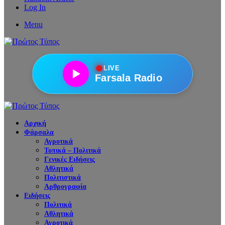
Log In
Menu
●
LIVE
Farsala Radio
Αρχική
Φάρσαλα
Αγροτικά
Τοπικά – Πολιτικά
Γενικές Ειδήσεις
Αθλητικά
Πολιτιστικά
Αρθρογραφία
Ειδήσεις
Πολιτικά
Αθλητικά
Αγροτικά