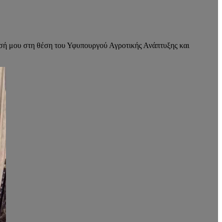
σή μου στη θέση του Υφυπουργού Αγροτικής Ανάπτυξης και