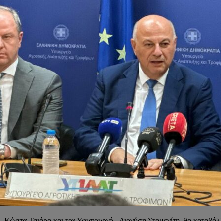
, Κώστα Τσιάρα και τον Υφυπουργό, Διονύση Σταμενίτη, θα καταβάλ