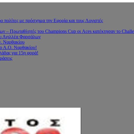
 πολίτες με πρόσχημα την Εφορία και τους Λογιστές
 – Πρωταθλητές του Champions Cup οι Aces κατέκτησαν το Challe
του Αχιλλέα Φαρσάλων
Ο. Ναρθακίου
ο Α.Ο. Ναρθακίου!
άδας για 15η φορά!
οράσεις