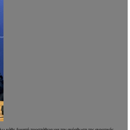
λω κάθε δυνατή προσπάθεια για την ανόρθωση της αγροτικής