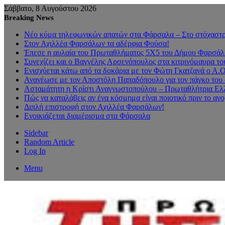
Σάββατο, 8 Αυγούστου 2026
Breaking News
Νέο κύμα τηλεφωνικών απατών στα Φάρσαλα – Στο στόχαστρο
Στον Αχιλλέα Φαρσάλων τα αδέρφια Φούσα!
Έπεσε η αυλαία του Πρωταθλήματος 5Χ5 του Δήμου Φαρσάλων
Συνεχίζει και ο Βαγγέλης Αρσενόπουλος στα κιτρινόμαυρα 
Ενισχύεται κάτω από τα δοκάρια με τον Φώτη Γκατζανά ο Α.
Ανανέωσε με τον Αποστόλη Παπαδόπουλο για τον πάγκο του 
Ασταμάτητη η Κρίστι Αναγνωστοπούλου – Πρωταθλήτρια Ελλ
Πώς να καταλάβεις αν ένα κόσμημα είναι ποιοτικό πριν το αγ
Διπλή επιστροφή στον Αχιλλέα Φαρσάλων!
Ενοικιάζεται διαμέρισμα στα Φάρσαλα
Sidebar
Random Article
Log In
Menu