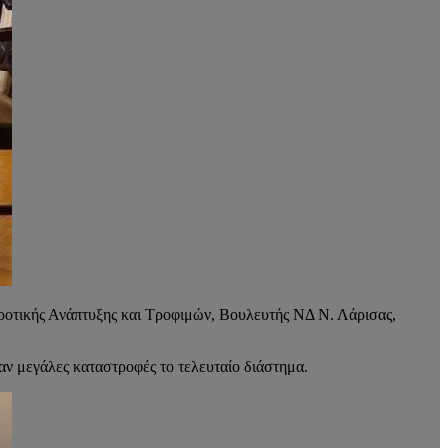
οτικής Ανάπτυξης και Τροφιμών, Βουλευτής ΝΔ Ν. Λάρισας,
σαν μεγάλες καταστροφές το τελευταίο διάστημα.