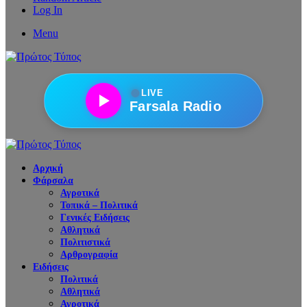
Log In
Menu
●
LIVE
Farsala Radio
Αρχική
Φάρσαλα
Αγροτικά
Τοπικά – Πολιτικά
Γενικές Ειδήσεις
Αθλητικά
Πολιτιστικά
Αρθρογραφία
Ειδήσεις
Πολιτικά
Αθλητικά
Αγροτικά