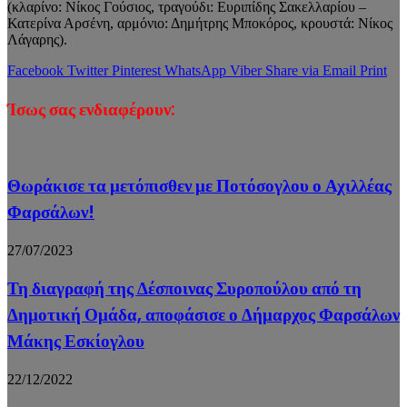
(κλαρίνο: Νίκος Γούσιος, τραγούδι: Ευριπίδης Σακελλαρίου –
Κατερίνα Αρσένη, αρμόνιο: Δημήτρης Μποκόρος, κρουστά: Νίκος
Λάγαρης).
Facebook
Twitter
Pinterest
WhatsApp
Viber
Share via Email
Print
Ίσως σας ενδιαφέρουν:
Θωράκισε τα μετόπισθεν με Ποτόσογλου ο Αχιλλέας
Φαρσάλων!
27/07/2023
Τη διαγραφή της Δέσποινας Συροπούλου από τη
Δημοτική Ομάδα, αποφάσισε ο Δήμαρχος Φαρσάλων
Μάκης Εσκίογλου
22/12/2022