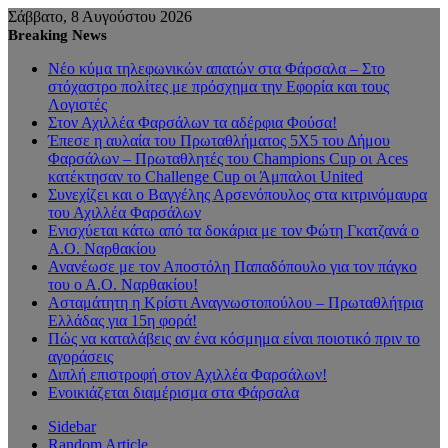
Σάββατο, 8 Αυγούστου 2026
Breaking News
Νέο κύμα τηλεφωνικών απατών στα Φάρσαλα – Στο
στόχαστρο πολίτες με πρόσχημα την Εφορία και τους
Λογιστές
Στον Αχιλλέα Φαρσάλων τα αδέρφια Φούσα!
Έπεσε η αυλαία του Πρωταθλήματος 5Χ5 του Δήμου
Φαρσάλων – Πρωταθλητές του Champions Cup οι Aces
κατέκτησαν το Challenge Cup οι Άμπαλοι United
Συνεχίζει και ο Βαγγέλης Αρσενόπουλος στα κιτρινόμαυρα
του Αχιλλέα Φαρσάλων
Ενισχύεται κάτω από τα δοκάρια με τον Φώτη Γκατζανά ο
Α.Ο. Ναρθακίου
Ανανέωσε με τον Αποστόλη Παπαδόπουλο για τον πάγκο
του ο Α.Ο. Ναρθακίου!
Ασταμάτητη η Κρίστι Αναγνωστοπούλου – Πρωταθλήτρια
Ελλάδας για 15η φορά!
Πώς να καταλάβεις αν ένα κόσμημα είναι ποιοτικό πριν το
αγοράσεις
Διπλή επιστροφή στον Αχιλλέα Φαρσάλων!
Ενοικιάζεται διαμέρισμα στα Φάρσαλα
Sidebar
Random Article