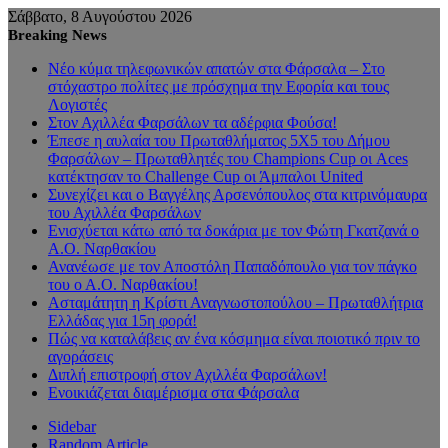
Σάββατο, 8 Αυγούστου 2026
Breaking News
Νέο κύμα τηλεφωνικών απατών στα Φάρσαλα – Στο
στόχαστρο πολίτες με πρόσχημα την Εφορία και τους
Λογιστές
Στον Αχιλλέα Φαρσάλων τα αδέρφια Φούσα!
Έπεσε η αυλαία του Πρωταθλήματος 5Χ5 του Δήμου
Φαρσάλων – Πρωταθλητές του Champions Cup οι Aces
κατέκτησαν το Challenge Cup οι Άμπαλοι United
Συνεχίζει και ο Βαγγέλης Αρσενόπουλος στα κιτρινόμαυρα
του Αχιλλέα Φαρσάλων
Ενισχύεται κάτω από τα δοκάρια με τον Φώτη Γκατζανά ο
Α.Ο. Ναρθακίου
Ανανέωσε με τον Αποστόλη Παπαδόπουλο για τον πάγκο
του ο Α.Ο. Ναρθακίου!
Ασταμάτητη η Κρίστι Αναγνωστοπούλου – Πρωταθλήτρια
Ελλάδας για 15η φορά!
Πώς να καταλάβεις αν ένα κόσμημα είναι ποιοτικό πριν το
αγοράσεις
Διπλή επιστροφή στον Αχιλλέα Φαρσάλων!
Ενοικιάζεται διαμέρισμα στα Φάρσαλα
Sidebar
Random Article