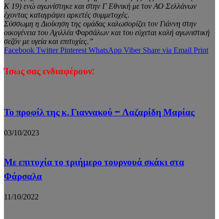
Κ 19) ενώ αγωνίστηκε και στην Γ Εθνική με τον ΑΟ Σελλάνων
έχοντας καταγράψει αρκετές συμμετοχές.
Σύσσωμη η Διοίκηση της ομάδας καλωσορίζει τον Γιάννη στην
οικογένεια του Αχιλλέα Φαρσάλων και του εύχεται καλή αγωνιστική
σεζόν με υγεία και επιτυχίες.”
Facebook
Twitter
Pinterest
WhatsApp
Viber
Share via Email
Print
Ίσως σας ενδιαφέρουν:
Το προφίλ της κ. Γιαννακού – Λαζαρίδη Μαρίας
03/10/2023
Με επιτυχία το τριήμερο τουρνουά σκάκι στα
Φάρσαλα
11/10/2022