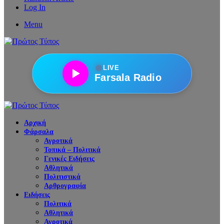
Log In
Menu
●
LIVE
Farsala Radio
Αρχική
Φάρσαλα
Αγροτικά
Τοπικά – Πολιτικά
Γενικές Ειδήσεις
Αθλητικά
Πολιτιστικά
Αρθρογραφία
Ειδήσεις
Πολιτικά
Αθλητικά
Αγροτικά