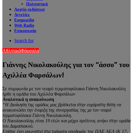
Πολιτιστικά
Αρχείο εκδόσεων
Αγγελίες
Εφημερίδα
Web Radio
Επικοινωνία
Search for
Αθλητικά
Φάρσαλα
Γιάννης Νικολακούλης για τον “άσσο” του
Αχιλλέα Φαρσάλων!
Σε συμφωνία με τον νεαρό τερματοφύλακα Γιάννη Νικολακούλη
ήρθε η ομάδα του Αχιλλέα Φαρσάλων
Αναλυτικά η ανακοίνωση
“Η Διοίκηση της ομάδος μας βρίσκεται στην ευχάριστη θέση να
ανακοινώσει την έναρξη της συνεργασίας της με τον νεαρό
τερματοφύλακα Γιάννη Νικολακούλη.
Ο Νικολακούλης είναι 19 ετών και μέχρι πρότινος ανήκε στην ομάδα
του Δαμασιακού.
Επίσης έχει αγωνιστεί στα τμήματα υποδομής της ΠΑΕ ΑΕΛ (Κ 17-