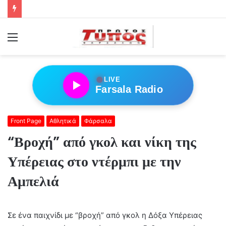
Menu
●
LIVE
Farsala Radio
Front Page
Αθλητικά
Φάρσαλα
“Βροχή” από γκολ και νίκη της
Υπέρειας στο ντέρμπι με την
Αμπελιά
Σε ένα παιχνίδι με “βροχή” από γκολ η Δόξα Υπέρειας