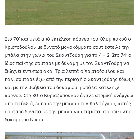
Στο 70′ και μετά από εκτέλεση κόρνερ του Ολυμπιακού ο
Χριστοδούλου με δυνατό μονοκόμματο σουτ έστειλε την
μπάλα στην γωνία του Σκαντζούρη για το 4 – 2. Στο 74′ ο
ίδιος παίκτης σούταρε με δύναμη με τον Σκαντζούρη να
διώχνει εντυπωσιακά. Τρία λεπτά ο Χριστοδούλου και
πάλι σούταρε έξω από την περιοχή ο Σκαντζούρης έδιωξε
και με την βοήθεια του δοκαριού η μπάλα κατέληξε
κόρνερ. Στο 80′ ο Κυριαζόπουλος έκανε ατομική ενέργεια
από τα δεξιά, έσπασε την μπάλα στον Καλφόγλου, αυτός
σούταρε δυνατά με την μπάλα να σταματά στο οριζόντιο
δοκάρι του Νίκου.