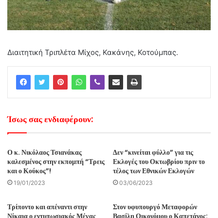
Διαιτητική Τριπλέτα Μίχος, Κακάνης, Κοτούμπας.
Ίσως σας ενδιαφέρουν:
Ο κ. Νικόλαος Τσιανάκας
Δεν “κινείται φύλλο” για τις
καλεσμένος στην εκπομπή “Τρεις
Εκλογές του Οκτωβρίου πριν το
και ο Κούκος”!
τέλος των Εθνικών Εκλογών
19/01/2023
03/06/2023
Τρίποντο και απέναντι στην
Στον υφυπουργό Μεταφορών
Νίκαια ο εντυπωσιακός Μέγας
Βασίλη Οικονόμου ο Καπετάνος: