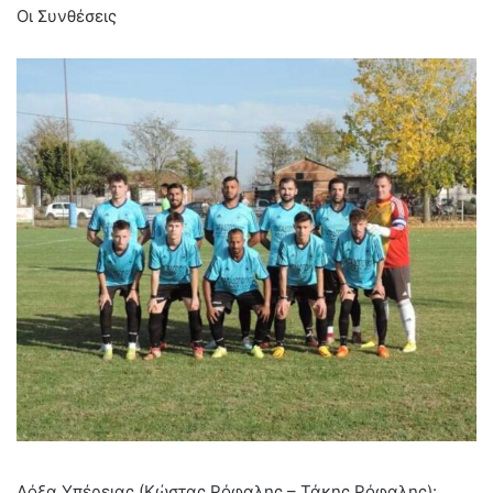
Οι Συνθέσεις
Δόξα Υπέρειας (Κώστας Ρόφαλης – Τάκης Ρόφαλης):