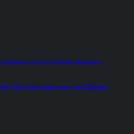
γοϋπηκόου στον Άγιο Νικόλαο Φαρσάλων
μά – Είχε κλέψει ηλικιωμένη προ 20ημέρου