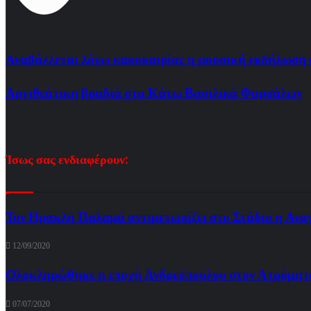
Αναβάλλεται λόγω κακοκαιρίας η μουσική εκδήλωση
Αργιθεάτικη βραδιά στα Κάτω Βασιλικά Φαρσάλων
Ίσως σας ενδιαφέρουν:
Τον Ηρακλή Παλαμά αντιμετωπίζει στο Στάδιο η Ανα
12/09/2020
Ολοκληρώθηκε η εποχή Ανδρεόπουλου στον Ατρόμητο
07/07/2020