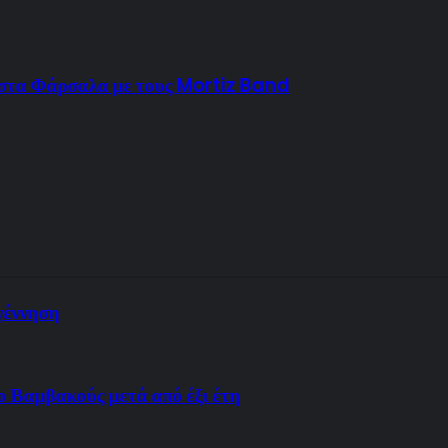
 στα Φάρσαλα με τους Mortiz Band
γέννηση
 Βαμβακούς μετά από έξι έτη