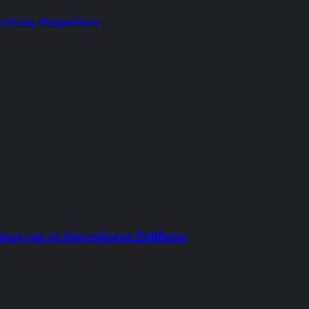
Αχιλλέας Φαρσάλων
ων για τα δύο επόμενα Σάββατα