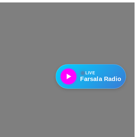
●
LIVE
Farsala Radio