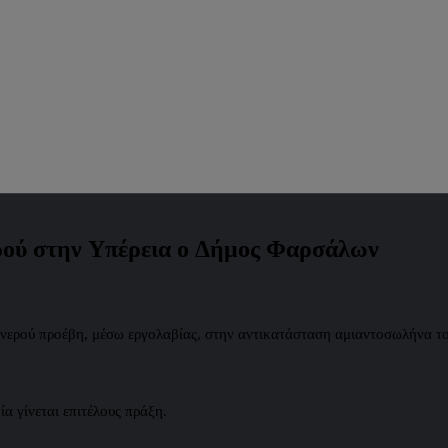
ερού στην Υπέρεια ο Δήμος Φαρσάλων
νερού προέβη, μέσω εργολαβίας, στην αντικατάσταση αμιαντοσωλήνα το
α γίνεται επιτέλους πράξη.