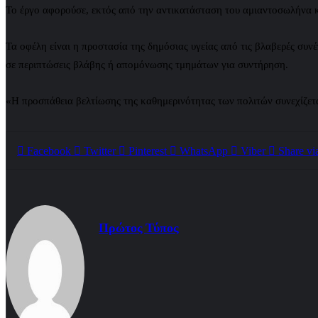
Το έργο αφορούσε, εκτός από την αντικατάσταση του αμιαντοσωλήνα κ
Τα οφέλη είναι η προστασία της δημόσιας υγείας από τις βλαβερές συνέ
σε περιπτώσεις βλάβης ή απομόνωσης τμημάτων για συντήρηση.
«Η προσπάθεια βελτίωσης της καθημερινότητας των πολιτών συνεχίζετ
Facebook
Twitter
Pinterest
WhatsApp
Viber
Share vi
Πρώτος Τύπος