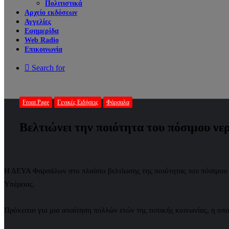
Πολιτιστικά
Αρχείο εκδόσεων
Αγγελίες
Εφημερίδα
Web Radio
Επικοινωνία
Search for
Front Page
Γενικές Ειδήσεις
Φάρσαλα
Βελτιώνει την ποιότητα του πόσιμου ν
Η ΔΕΥΑ Φαρσάλων στο πλαίσιο βελτίωσης της ποιότητας του πόσιμου 
Υπέρειας.
Πρόκειται για μια απαίτηση πολλών ετών της τοπικής κοινωνίας, η οποί