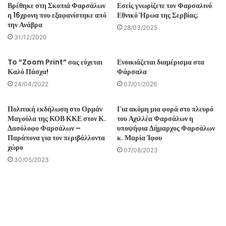
Βρέθηκε στη Σκοπιά Φαρσάλων
Εσείς γνωρίζετε τον Φαρσαλινό
η 16χρονη που εξαφανίστηκε από
Εθνικό Ήρωα της Σερβίας;
την Ανάβρα
28/03/2025
31/12/2020
To “Zoom Print” σας εύχεται
Ενοικιάζεται διαμέρισμα στα
Καλό Πάσχα!
Φάρσαλα
24/04/2022
07/01/2026
Πολιτική εκδήλωση στο Ορμάν
Για ακόμη μια φορά στο πλευρό
Μαγούλα της ΚΟΒ ΚΚΕ στον Κ.
του Αχιλλέα Φαρσάλων η
Δασόλοφο Φαρσάλων –
υποψήφια Δήμαρχος Φαρσάλων
Παράπονα για τον περιβάλλοντα
κ. Μαρία Ίφου
χώρο
07/08/2023
30/05/2023