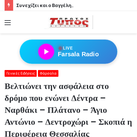
Συνεχίζει και ο Βαγγέλης Αρσενόπουλος στα κιτρινόμαυρα του Αχιλλέα Φαρσάλων
Menu
●
LIVE
Farsala Radio
Γενικές Ειδήσεις
Φάρσαλα
Βελτιώνει την ασφάλεια στο
δρόμο που ενώνει Δέντρα –
Ναρθάκι – Πλάτανο – Άγιο
Αντώνιο – Δεντροχώρι – Σκοπιά η
Περιφέρεια Θεσσαλίας