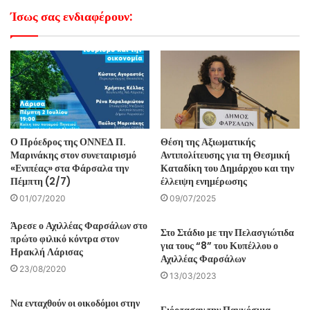
Ίσως σας ενδιαφέρουν:
Ο Πρόεδρος της ΟΝΝΕΔ Π.
Θέση της Αξιωματικής
Μαρινάκης στον συνεταιρισμό
Αντιπολίτευσης για τη Θεσμική
«Ενιπέας» στα Φάρσαλα την
Καταδίκη του Δημάρχου και την
Πέμπτη (2/7)
έλλειψη ενημέρωσης
01/07/2020
09/07/2025
Άρεσε ο Αχιλλέας Φαρσάλων στο
Στο Στάδιο με την Πελασγιώτιδα
πρώτο φιλικό κόντρα στον
για τους “8” του Κυπέλλου ο
Ηρακλή Λάρισας
Αχιλλέας Φαρσάλων
23/08/2020
13/03/2023
Να ενταχθούν οι οικοδόμοι στην