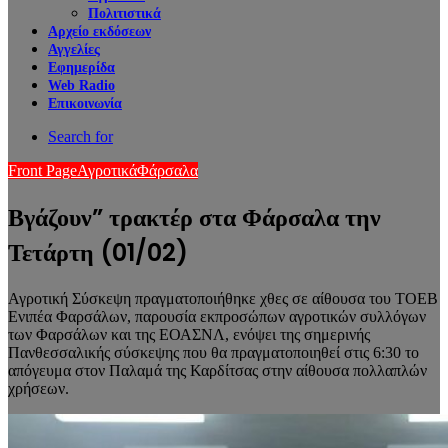
Πολιτιστικά
Αρχείο εκδόσεων
Αγγελίες
Εφημερίδα
Web Radio
Επικοινωνία
Search for
Front Page
Αγροτικά
Φάρσαλα
Βγάζουν” τρακτέρ στα Φάρσαλα την
Τετάρτη (01/02)
Αγροτική Σύσκεψη πραγματοποιήθηκε χθες σε αίθουσα του ΤΟΕΒ
Ενιπέα Φαρσάλων, παρουσία εκπροσώπων αγροτικών συλλόγων
των Φαρσάλων και της ΕΟΑΣΝΛ, ενόψει της σημερινής
Πανθεσσαλικής σύσκεψης που θα πραγματοποιηθεί στις 6:30 το
απόγευμα στον Παλαμά της Καρδίτσας στην αίθουσα πολλαπλών
χρήσεων.