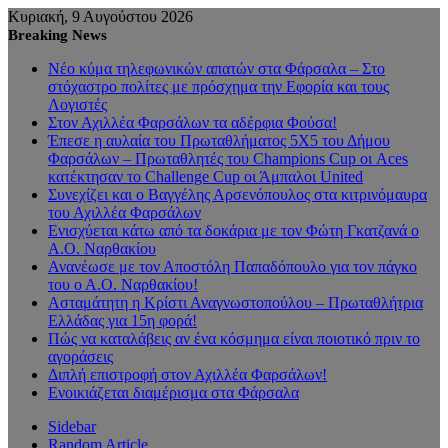
Κυριακή, 9 Αυγούστου 2026
Breaking News
Νέο κύμα τηλεφωνικών απατών στα Φάρσαλα – Στο
στόχαστρο πολίτες με πρόσχημα την Εφορία και τους
Λογιστές
Στον Αχιλλέα Φαρσάλων τα αδέρφια Φούσα!
Έπεσε η αυλαία του Πρωταθλήματος 5Χ5 του Δήμου
Φαρσάλων – Πρωταθλητές του Champions Cup οι Aces
κατέκτησαν το Challenge Cup οι Άμπαλοι United
Συνεχίζει και ο Βαγγέλης Αρσενόπουλος στα κιτρινόμαυρα
του Αχιλλέα Φαρσάλων
Ενισχύεται κάτω από τα δοκάρια με τον Φώτη Γκατζανά ο
Α.Ο. Ναρθακίου
Ανανέωσε με τον Αποστόλη Παπαδόπουλο για τον πάγκο
του ο Α.Ο. Ναρθακίου!
Ασταμάτητη η Κρίστι Αναγνωστοπούλου – Πρωταθλήτρια
Ελλάδας για 15η φορά!
Πώς να καταλάβεις αν ένα κόσμημα είναι ποιοτικό πριν το
αγοράσεις
Διπλή επιστροφή στον Αχιλλέα Φαρσάλων!
Ενοικιάζεται διαμέρισμα στα Φάρσαλα
Sidebar
Random Article