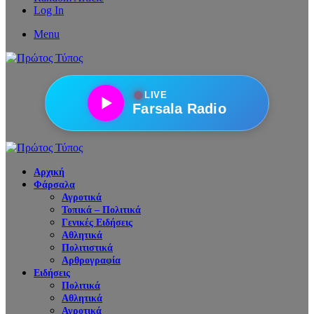
Log In
Menu
●
LIVE
Farsala Radio
Αρχική
Φάρσαλα
Αγροτικά
Τοπικά – Πολιτικά
Γενικές Ειδήσεις
Αθλητικά
Πολιτιστικά
Αρθρογραφία
Ειδήσεις
Πολιτικά
Αθλητικά
Αγροτικά