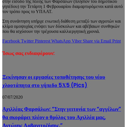
στην είσοδο της πόλης των Φαρσάλων (πλησίον του δημοτικού
γηπέδου) την Τετάρτη 1 Φεβρουαρίου διαμαρτυρόμενοι κατά αυτό
τον τρόπο προς το ΥΠΑΑΤ.
Στη συνάντηση υπήρχε ενωτική διάθεση μεταξύ των αγροτών και
κλίμα ομοψυχίας ενόψει των δύσκολων και αβέβαιων συνθηκών
που θα ισχύσουν την τρέχουσα καλλιεργητική χρονιά.
Facebook
Twitter
Pinterest
WhatsApp
Viber
Share via Email
Print
Ίσως σας ενδιαφέρουν:
Ξεκίνησαν οι εργασίες τοποθέτησης του νέου
χλοοτάπητα στο γήπεδο 5Χ5 (Pics)
07/07/2020
Αχιλλέας Φαρσάλων: “Στην γειτονία των “αγγέλων”
θα σκοράρει πλέον ο θρύλος του Αχιλλέα μας,
Αντώνης Αρβανιτοζήσης.”