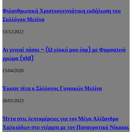
Φιλανθρωπική Χριστουγεννιάτικη εκδήλωση του
Συλλόγου Μελίνα
13/12/2022
Αι γενεαί πάσαι – (Ω γλυκύ μου έαρ) με Φαρσαλινό
χρώμα (vid)
15/04/2020
Έκοψε πίτα ο Σύλλογος Γυναικών Μελίνα
26/01/2023
Ήττα στις λεπτομέρειες για τον Μέγα Αλέξανδρο
Χαλκιάδων στο ντέρμπι με τον Παναγροτικό Νίκαιας