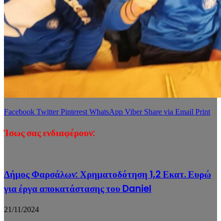
Facebook
Twitter
Pinterest
WhatsApp
Viber
Share via Email
Print
Ίσως σας ενδιαφέρουν:
Δήμος Φαρσάλων: Χρηματοδότηση 1,2 Εκατ. Ευρώ
για έργα αποκατάστασης του Daniel
21/11/2024