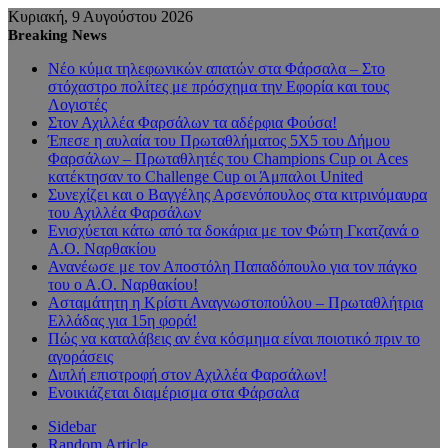
Κυριακή, 9 Αυγούστου 2026
Breaking News
Νέο κύμα τηλεφωνικών απατών στα Φάρσαλα – Στο
στόχαστρο πολίτες με πρόσχημα την Εφορία και τους
Λογιστές
Στον Αχιλλέα Φαρσάλων τα αδέρφια Φούσα!
Έπεσε η αυλαία του Πρωταθλήματος 5Χ5 του Δήμου
Φαρσάλων – Πρωταθλητές του Champions Cup οι Aces
κατέκτησαν το Challenge Cup οι Άμπαλοι United
Συνεχίζει και ο Βαγγέλης Αρσενόπουλος στα κιτρινόμαυρα
του Αχιλλέα Φαρσάλων
Ενισχύεται κάτω από τα δοκάρια με τον Φώτη Γκατζανά ο
Α.Ο. Ναρθακίου
Ανανέωσε με τον Αποστόλη Παπαδόπουλο για τον πάγκο
του ο Α.Ο. Ναρθακίου!
Ασταμάτητη η Κρίστι Αναγνωστοπούλου – Πρωταθλήτρια
Ελλάδας για 15η φορά!
Πώς να καταλάβεις αν ένα κόσμημα είναι ποιοτικό πριν το
αγοράσεις
Διπλή επιστροφή στον Αχιλλέα Φαρσάλων!
Ενοικιάζεται διαμέρισμα στα Φάρσαλα
Sidebar
Random Article