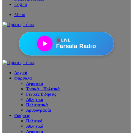
Log In
Menu
●
LIVE
Farsala Radio
Αρχική
Φάρσαλα
Αγροτικά
Τοπικά – Πολιτικά
Γενικές Ειδήσεις
Αθλητικά
Πολιτιστικά
Αρθρογραφία
Ειδήσεις
Πολιτικά
Αθλητικά
Αγροτικά