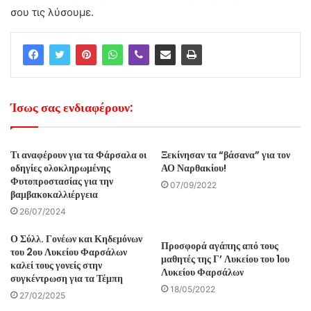
σου τις λύσουμε.
Ίσως σας ενδιαφέρουν:
Τι αναφέρουν για τα Φάρσαλα οι
Ξεκίνησαν τα “βάσανα” για τον
οδηγίες ολοκληρωμένης
ΑΟ Ναρθακίου!
Φυτοπροστασίας για την
07/09/2022
βαμβακοκαλλιέργεια
26/07/2024
Ο Σύλλ. Γονέων και Κηδεμόνων
Προσφορά αγάπης από τους
του 2ου Λυκείου Φαρσάλων
μαθητές της Γ’ Λυκείου του 1ου
καλεί τους γονείς στην
Λυκείου Φαρσάλων
συγκέντρωση για τα Τέμπη
18/05/2022
27/02/2025