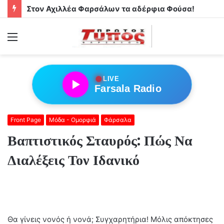
Στον Αχιλλέα Φαρσάλων τα αδέρφια Φούσα!
Menu
●
LIVE
Farsala Radio
Front Page
Μόδα - Ομορφιά
Φάρσαλα
Βαπτιστικός Σταυρός: Πώς Να
Διαλέξεις Τον Ιδανικό
Θα γίνεις νονός ή νονά; Συγχαρητήρια! Μόλις απόκτησες