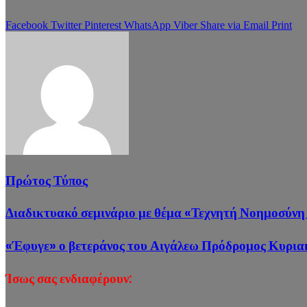
Facebook
Twitter
Pinterest
WhatsApp
Viber
Share via Email
Print
Πρώτος Τύπος
Διαδικτυακό σεμινάριο με θέμα «Τεχνητή Νοημοσύν
«Έφυγε» ο βετεράνος του Αιγάλεω Πρόδρομος Κυρια
Ίσως σας ενδιαφέρουν: