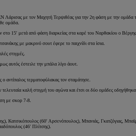
Λάρισας με τον Μαχητή Τερψιθέας για την 2η φάση με την ομάδα της
άθε ομάδα.
 στο 15′ μετά από φάση διαρκείας στα καρέ του Ναρθακίου ο Βέργης έ
σανάκης με μακρινό σουτ έφερε το παιχνίδι στα ίσια.
λές στιγμές.
ως αυτός έστειλε την μπάλα λίγο άουτ.
ς ο αντίπαλος τερματοφύλακας τον σταμάτησε.
τελευταία καλή στιγμή του αγώνα και έτσι οι δύο ομάδες οδηγήθηκαν
ση με σκορ 7-8.
ς), Κατσικόπουλος (60′ Αρσενόπουλος), Μπανιάς, Γκατζόγιας, Μπαϊρ
δόπουλος (46′ Πλίτσης).