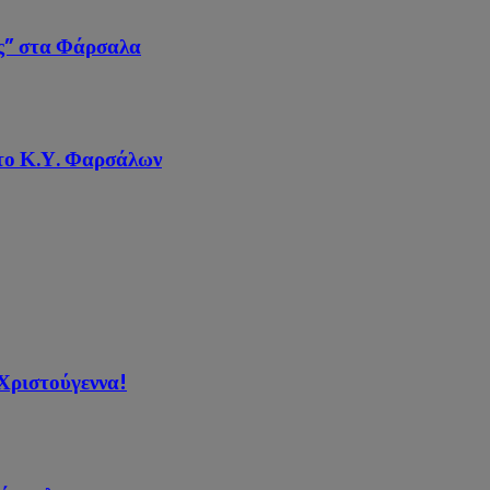
ς” στα Φάρσαλα
το Κ.Υ. Φαρσάλων
Χριστούγεννα!