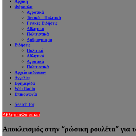
Αρχική
Φάρσαλα
Αγροτικά
Τοπικά – Πολιτικά
Γενικές Ειδήσεις
Αθλητικά
Πολιτιστικά
Αρθρογραφία
Ειδήσεις
Πολιτικά
Αθλητικά
Αγροτικά
Πολιτιστικά
Αρχείο εκδόσεων
Αγγελίες
Εφημερίδα
Web Radio
Επικοινωνία
Search for
Αθλητικά
Φάρσαλα
Αποκλεισμός στην “ρώσικη ρουλέτα” για 