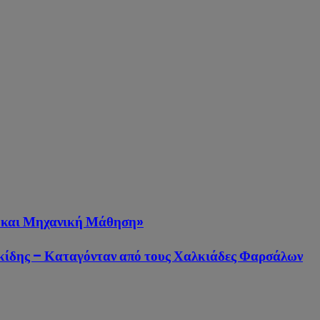
η και Μηχανική Μάθηση»
κίδης – Καταγόνταν από τους Χαλκιάδες Φαρσάλων