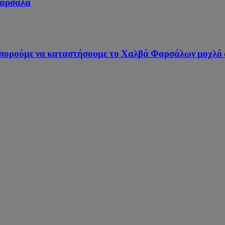
Φάρσαλα
πορούμε να καταστήσουμε το Χαλβά Φαρσάλων μοχλό α