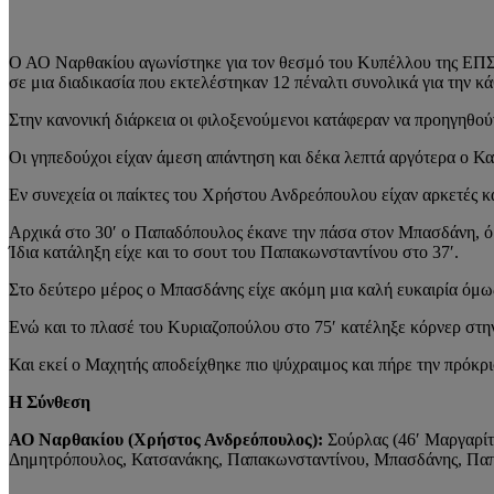
Ο ΑΟ Ναρθακίου αγωνίστηκε για τον θεσμό του Κυπέλλου της ΕΠΣΝ 
σε μια διαδικασία που εκτελέστηκαν 12 πέναλτι συνολικά για την κ
Στην κανονική διάρκεια οι φιλοξενούμενοι κατάφεραν να προηγηθούν
Οι γηπεδούχοι είχαν άμεση απάντηση και δέκα λεπτά αργότερα ο Κατ
Εν συνεχεία οι παίκτες του Χρήστου Ανδρεόπουλου είχαν αρκετές κα
Αρχικά στο 30′ ο Παπαδόπουλος έκανε την πάσα στον Μπασδάνη, όμ
Ίδια κατάληξη είχε και το σουτ του Παπακωνσταντίνου στο 37′.
Στο δεύτερο μέρος ο Μπασδάνης είχε ακόμη μια καλή ευκαιρία όμω
Ενώ και το πλασέ του Κυριαζοπούλου στο 75′ κατέληξε κόρνερ στην 
Και εκεί ο Μαχητής αποδείχθηκε πιο ψύχραιμος και πήρε την πρόκρι
Η Σύνθεση
ΑΟ Ναρθακίου (Χρήστος Ανδρεόπουλος):
Σούρλας (46′ Μαργαρίτη
Δημητρόπουλος, Κατσανάκης, Παπακωνσταντίνου, Μπασδάνης, Παπα