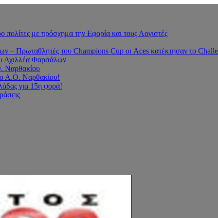
 πολίτες με πρόσχημα την Εφορία και τους Λογιστές
 – Πρωταθλητές του Champions Cup οι Aces κατέκτησαν το Challe
του Αχιλλέα Φαρσάλων
Ο. Ναρθακίου
ο Α.Ο. Ναρθακίου!
άδας για 15η φορά!
οράσεις