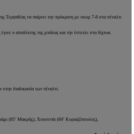
 Τερψιθέας να παίρνει την πρόκριση με σκορ 7-8 στα πέναλτι
γινε ο αποδέκτης της μπάλας και την έστειλε στα δίχτυα.
 στην διαδικασία των πέναλτι.
άμι (85′ Μακρής), Χουσενάι (60′ Κυριαζόπουλος),