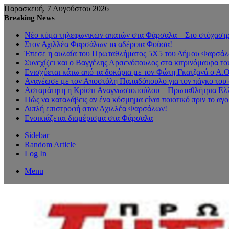
Παρασκευή, 7 Αυγούστου 2026
Breaking News
Νέο κύμα τηλεφωνικών απατών στα Φάρσαλα – Στο στόχαστρο
Στον Αχιλλέα Φαρσάλων τα αδέρφια Φούσα!
Έπεσε η αυλαία του Πρωταθλήματος 5Χ5 του Δήμου Φαρσάλων
Συνεχίζει και ο Βαγγέλης Αρσενόπουλος στα κιτρινόμαυρα 
Ενισχύεται κάτω από τα δοκάρια με τον Φώτη Γκατζανά ο Α.
Ανανέωσε με τον Αποστόλη Παπαδόπουλο για τον πάγκο του 
Ασταμάτητη η Κρίστι Αναγνωστοπούλου – Πρωταθλήτρια Ελλ
Πώς να καταλάβεις αν ένα κόσμημα είναι ποιοτικό πριν το αγ
Διπλή επιστροφή στον Αχιλλέα Φαρσάλων!
Ενοικιάζεται διαμέρισμα στα Φάρσαλα
Sidebar
Random Article
Log In
Menu