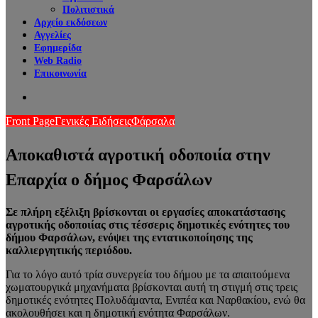
Πολιτιστικά
Αρχείο εκδόσεων
Αγγελίες
Εφημερίδα
Web Radio
Επικοινωνία
Search
for
Front Page
Γενικές Ειδήσεις
Φάρσαλα
Αποκαθιστά αγροτική οδοποιία στην
Επαρχία ο δήμος Φαρσάλων
Σε πλήρη εξέλιξη βρίσκονται οι εργασίες αποκατάστασης
αγροτικής οδοποιίας στις τέσσερις δημοτικές ενότητες του
δήμου Φαρσάλων, ενόψει της εντατικοποίησης της
καλλιεργητικής περιόδου.
Για το λόγο αυτό τρία συνεργεία του δήμου με τα απαιτούμενα
χωματουργικά μηχανήματα βρίσκονται αυτή τη στιγμή στις τρεις
δημοτικές ενότητες Πολυδάμαντα, Ενιπέα και Ναρθακίου, ενώ θα
ακολουθήσει και η δημοτική ενότητα Φαρσάλων.