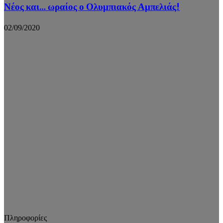
Νέος και… ωραίος ο Ολυμπιακός Αμπελιάς!
02/09/2020
Πληροφορίες