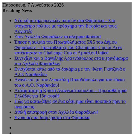
Παρασκευή, 7 Αυγούστου 2026
Breaking News
Νέο κύμα τηλεφωνικών απατών στα Φάρσαλα – Στο
στόχαστρο πολίτες με πρόσχημα την Εφορία και τους
Λογιστές
Στον Αχιλλέα Φαρσάλων τα αδέρφια Φούσα!
Έπεσε η αυλαία του Πρωταθλήματος 5Χ5 του Δήμου
Φαρσάλων – Πρωταθλητές του Champions Cup οι Aces
κατέκτησαν το Challenge Cup οι Άμπαλοι United
Συνεχίζει και ο Βαγγέλης Αρσενόπουλος στα κιτρινόμαυρα
του Αχιλλέα Φαρσάλων
Ενισχύεται κάτω από τα δοκάρια με τον Φώτη Γκατζανά ο
Α.Ο. Ναρθακίου
Ανανέωσε με τον Αποστόλη Παπαδόπουλο για τον πάγκο
του ο Α.Ο. Ναρθακίου!
Ασταμάτητη η Κρίστι Αναγνωστοπούλου – Πρωταθλήτρια
Ελλάδας για 15η φορά!
Πώς να καταλάβεις αν ένα κόσμημα είναι ποιοτικό πριν το
αγοράσεις
Διπλή επιστροφή στον Αχιλλέα Φαρσάλων!
Ενοικιάζεται διαμέρισμα στα Φάρσαλα
Sidebar
Random