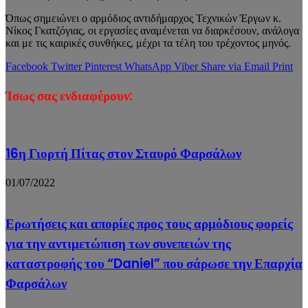
Όπως σημειώνει ο αρμόδιος αντιδήμαρχος Τεχνικών Έργων κ.
Νίκος Γκατζόγιας, οι εργασίες αναμένεται να διαρκέσουν, ανάλογα
και με τις καιρικές συνθήκες, μέχρι τα τέλη του τρέχοντος μηνός.
Facebook
Twitter
Pinterest
WhatsApp
Viber
Share via Email
Print
Ίσως σας ενδιαφέρουν:
16η Γιορτή Πίτας στον Σταυρό Φαρσάλων
01/07/2022
Ερωτήσεις και απορίες προς τους αρμόδιους φορείς
για την αντιμετώπιση των συνεπειών της
καταστροφής του “Daniel” που σάρωσε την Επαρχία
Φαρσάλων