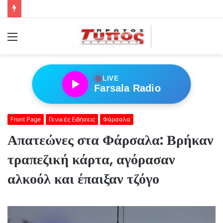
Menu
●
LIVE
Farsala Radio
Front Page
Γενικές Ειδήσεις
Φάρσαλα
Απατεώνες στα Φάρσαλα: Βρήκαν
τραπεζική κάρτα, αγόρασαν
αλκοόλ και έπαιξαν τζόγο