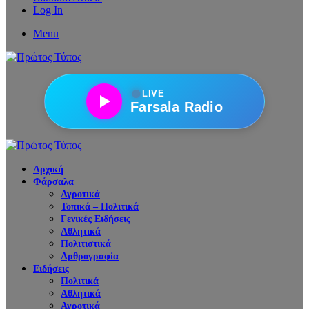
Log In
Menu
●
LIVE
Farsala Radio
Αρχική
Φάρσαλα
Αγροτικά
Τοπικά – Πολιτικά
Γενικές Ειδήσεις
Αθλητικά
Πολιτιστικά
Αρθρογραφία
Ειδήσεις
Πολιτικά
Αθλητικά
Αγροτικά