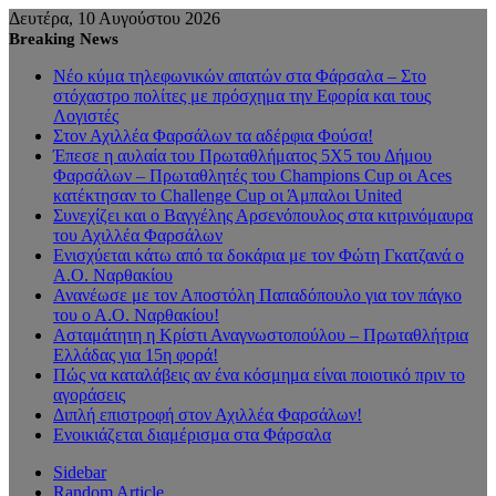
Δευτέρα, 10 Αυγούστου 2026
Breaking News
Νέο κύμα τηλεφωνικών απατών στα Φάρσαλα – Στο
στόχαστρο πολίτες με πρόσχημα την Εφορία και τους
Λογιστές
Στον Αχιλλέα Φαρσάλων τα αδέρφια Φούσα!
Έπεσε η αυλαία του Πρωταθλήματος 5Χ5 του Δήμου
Φαρσάλων – Πρωταθλητές του Champions Cup οι Aces
κατέκτησαν το Challenge Cup οι Άμπαλοι United
Συνεχίζει και ο Βαγγέλης Αρσενόπουλος στα κιτρινόμαυρα
του Αχιλλέα Φαρσάλων
Ενισχύεται κάτω από τα δοκάρια με τον Φώτη Γκατζανά ο
Α.Ο. Ναρθακίου
Ανανέωσε με τον Αποστόλη Παπαδόπουλο για τον πάγκο
του ο Α.Ο. Ναρθακίου!
Ασταμάτητη η Κρίστι Αναγνωστοπούλου – Πρωταθλήτρια
Ελλάδας για 15η φορά!
Πώς να καταλάβεις αν ένα κόσμημα είναι ποιοτικό πριν το
αγοράσεις
Διπλή επιστροφή στον Αχιλλέα Φαρσάλων!
Ενοικιάζεται διαμέρισμα στα Φάρσαλα
Sidebar
Random Article