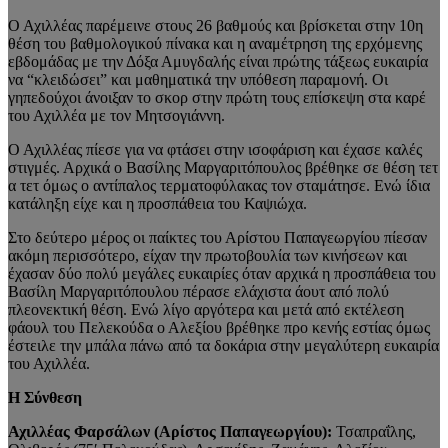
Ο Αχιλλέας παρέμεινε στους 26 βαθμούς και βρίσκεται στην 10η
θέση του βαθμολογικού πίνακα και η αναμέτρηση της ερχόμενης
εβδομάδας με την Δόξα Αμυγδαλής είναι πρώτης τάξεως ευκαιρία
να “κλειδώσει” και μαθηματικά την υπόθεση παραμονή. Οι
γηπεδούχοι άνοιξαν το σκορ στην πρώτη τους επίσκεψη στα καρέ
του Αχιλλέα με τον Μητσογιάννη.
Ο Αχιλλέας πίεσε για να φτάσει στην ισοφάριση και έχασε καλές
στιγμές. Αρχικά ο Βασίλης Μαργαριτόπουλος βρέθηκε σε θέση τετ
α τετ όμως ο αντίπαλος τερματοφύλακας τον σταμάτησε. Ενώ ίδια
κατάληξη είχε και η προσπάθεια του Καψιώχα.
Στο δεύτερο μέρος οι παίκτες του Αρίστου Παπαγεωργίου πίεσαν
ακόμη περισσότερο, είχαν την πρωτοβουλία των κινήσεων και
έχασαν δύο πολύ μεγάλες ευκαιρίες όταν αρχικά η προσπάθεια του
Βασίλη Μαργαριτόπουλου πέρασε ελάχιστα άουτ από πολύ
πλεονεκτική θέση. Ενώ λίγο αργότερα και μετά από εκτέλεση
φάουλ του Πελεκούδα ο Αλεξίου βρέθηκε προ κενής εστίας όμως
έστειλε την μπάλα πάνω από τα δοκάρια στην μεγαλύτερη ευκαιρία
του Αχιλλέα.
Η Σύνθεση
Αχιλλέας Φαρσάλων (Αρίστος Παπαγεωργίου):
Τσαπραΐλης,