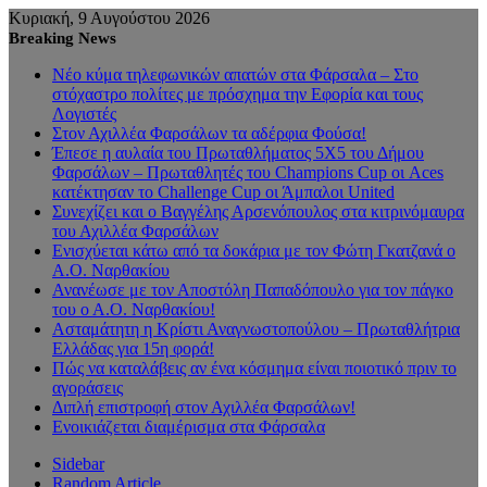
Κυριακή, 9 Αυγούστου 2026
Breaking News
Νέο κύμα τηλεφωνικών απατών στα Φάρσαλα – Στο
στόχαστρο πολίτες με πρόσχημα την Εφορία και τους
Λογιστές
Στον Αχιλλέα Φαρσάλων τα αδέρφια Φούσα!
Έπεσε η αυλαία του Πρωταθλήματος 5Χ5 του Δήμου
Φαρσάλων – Πρωταθλητές του Champions Cup οι Aces
κατέκτησαν το Challenge Cup οι Άμπαλοι United
Συνεχίζει και ο Βαγγέλης Αρσενόπουλος στα κιτρινόμαυρα
του Αχιλλέα Φαρσάλων
Ενισχύεται κάτω από τα δοκάρια με τον Φώτη Γκατζανά ο
Α.Ο. Ναρθακίου
Ανανέωσε με τον Αποστόλη Παπαδόπουλο για τον πάγκο
του ο Α.Ο. Ναρθακίου!
Ασταμάτητη η Κρίστι Αναγνωστοπούλου – Πρωταθλήτρια
Ελλάδας για 15η φορά!
Πώς να καταλάβεις αν ένα κόσμημα είναι ποιοτικό πριν το
αγοράσεις
Διπλή επιστροφή στον Αχιλλέα Φαρσάλων!
Ενοικιάζεται διαμέρισμα στα Φάρσαλα
Sidebar
Random Article