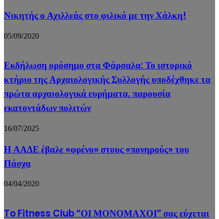
Νικητής ο Αχιλλεάς στο φιλικό με την Χάλκη!
05/09/2020
Εκδήλωση ορόσημο στα Φάρσαλα: Το ιστορικό
κτήριο της Αρχαιολογικής Συλλογής υποδέχθηκε τα
πρώτα αρχαιολογικά ευρήματα, παρουσία
εκατοντάδων πολιτών
16/07/2025
Η ΑΑΔΕ έβαλε «φρένο» στους «πονηρούς» του
Πάσχα
04/04/2020
To Fitness Club “ΟΙ ΜΟΝΟΜΑΧΟΙ” σας εύχεται