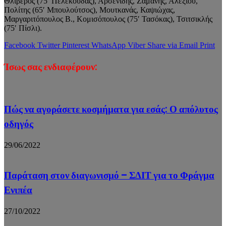
Θλιβερός (75′ Πελεκούδας), Αρσενίδης, Ζαμάνης, Αλεξίου,
Πολίτης (65′ Μπουλούτσος), Μουτκανάς, Καψιώχας,
Μαργαριτόπουλος Β., Κομισόπουλος (75′ Τασόκας), Τσιτσικλής
(75′ Πίσλι).
Facebook
Twitter
Pinterest
WhatsApp
Viber
Share via Email
Print
Ίσως σας ενδιαφέρουν:
Πώς να αγοράσετε κοσμήματα για εσάς: Ο απόλυτος
οδηγός
29/06/2022
Παράταση στον διαγωνισμό – ΣΔΙΤ για το Φράγμα
Ενιπέα
27/10/2022