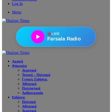
Log In
Menu
●
LIVE
Farsala Radio
Αρχική
Φάρσαλα
Αγροτικά
Τοπικά – Πολιτικά
Γενικές Ειδήσεις
Αθλητικά
Πολιτιστικά
Αρθρογραφία
Ειδήσεις
Πολιτικά
Αθλητικά
Αγροτικά