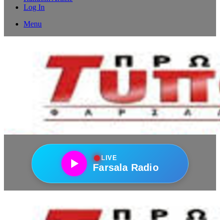
Log In
Menu
●
LIVE
Farsala Radio