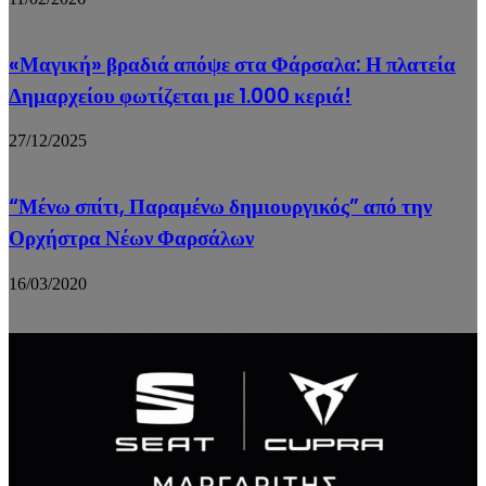
«Μαγική» βραδιά απόψε στα Φάρσαλα: Η πλατεία
Δημαρχείου φωτίζεται με 1.000 κεριά!
27/12/2025
“Μένω σπίτι, Παραμένω δημιουργικός” από την
Ορχήστρα Νέων Φαρσάλων
16/03/2020