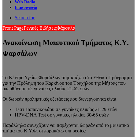
Web Radio
Επικοινωνία
Search for
Front Page
Γενικές Ειδήσεις
Φάρσαλα
Ανακοίνωση Μαιευτικού Tμήματος Κ.Υ.
Φαρσάλων
Το Κέντρο Υγείας Φαρσάλων συμμετέχει στο Εθνικό Πρόγραμμα
για την Πρόληψη του Καρκίνου του Τραχήλου της Μήτρας που
απευθύνεται σε γυναίκες ηλικίας 21-65 ετών.
Οι δωρεάν προληπτικές εξετάσεις που διενεργούνται είναι
Τεστ Παπανικολάου σε γυναίκες ηλικίας 21-29 ετών
HPV-DNA Test σε γυναίκες ηλικίας 30-65 ετών
Παράλληλα συνεχίζουν να παρέχονται δωρεάν από το μαιευτικό
τμήμα του Κ.Υ.Φ. οι παρακάτω υπηρεσίες: