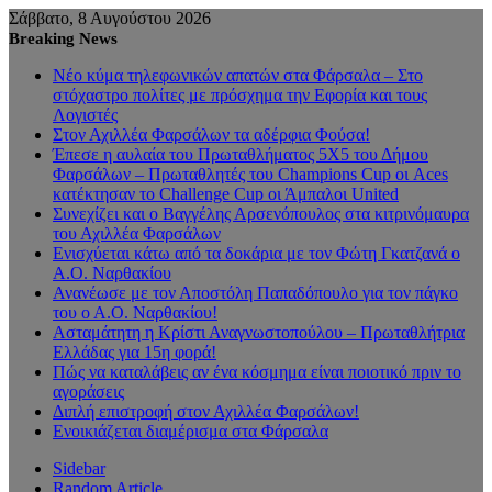
Σάββατο, 8 Αυγούστου 2026
Breaking News
Νέο κύμα τηλεφωνικών απατών στα Φάρσαλα – Στο
στόχαστρο πολίτες με πρόσχημα την Εφορία και τους
Λογιστές
Στον Αχιλλέα Φαρσάλων τα αδέρφια Φούσα!
Έπεσε η αυλαία του Πρωταθλήματος 5Χ5 του Δήμου
Φαρσάλων – Πρωταθλητές του Champions Cup οι Aces
κατέκτησαν το Challenge Cup οι Άμπαλοι United
Συνεχίζει και ο Βαγγέλης Αρσενόπουλος στα κιτρινόμαυρα
του Αχιλλέα Φαρσάλων
Ενισχύεται κάτω από τα δοκάρια με τον Φώτη Γκατζανά ο
Α.Ο. Ναρθακίου
Ανανέωσε με τον Αποστόλη Παπαδόπουλο για τον πάγκο
του ο Α.Ο. Ναρθακίου!
Ασταμάτητη η Κρίστι Αναγνωστοπούλου – Πρωταθλήτρια
Ελλάδας για 15η φορά!
Πώς να καταλάβεις αν ένα κόσμημα είναι ποιοτικό πριν το
αγοράσεις
Διπλή επιστροφή στον Αχιλλέα Φαρσάλων!
Ενοικιάζεται διαμέρισμα στα Φάρσαλα
Sidebar
Random Article