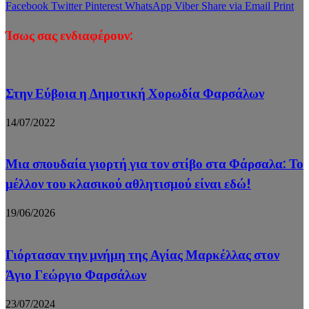
Facebook
Twitter
Pinterest
WhatsApp
Viber
Share via Email
Print
Ίσως σας ενδιαφέρουν:
Στην Εύβοια η Δημοτική Χορωδία Φαρσάλων
14/07/2022
Μια σπουδαία γιορτή για τον στίβο στα Φάρσαλα: Το
μέλλον του κλασικού αθλητισμού είναι εδώ!
19/06/2026
Γιόρτασαν την μνήμη της Αγίας Μαρκέλλας στον
Άγιο Γεώργιο Φαρσάλων
23/07/2024