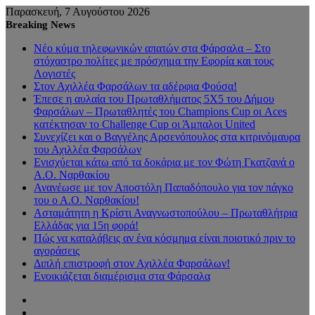
Παρασκευή, 7 Αυγούστου 2026
Breaking News
Νέο κύμα τηλεφωνικών απατών στα Φάρσαλα – Στο
στόχαστρο πολίτες με πρόσχημα την Εφορία και τους
Λογιστές
Στον Αχιλλέα Φαρσάλων τα αδέρφια Φούσα!
Έπεσε η αυλαία του Πρωταθλήματος 5Χ5 του Δήμου
Φαρσάλων – Πρωταθλητές του Champions Cup οι Aces
κατέκτησαν το Challenge Cup οι Άμπαλοι United
Συνεχίζει και ο Βαγγέλης Αρσενόπουλος στα κιτρινόμαυρα
του Αχιλλέα Φαρσάλων
Ενισχύεται κάτω από τα δοκάρια με τον Φώτη Γκατζανά ο
Α.Ο. Ναρθακίου
Ανανέωσε με τον Αποστόλη Παπαδόπουλο για τον πάγκο
του ο Α.Ο. Ναρθακίου!
Ασταμάτητη η Κρίστι Αναγνωστοπούλου – Πρωταθλήτρια
Ελλάδας για 15η φορά!
Πώς να καταλάβεις αν ένα κόσμημα είναι ποιοτικό πριν το
αγοράσεις
Διπλή επιστροφή στον Αχιλλέα Φαρσάλων!
Ενοικιάζεται διαμέρισμα στα Φάρσαλα
Sidebar
Random