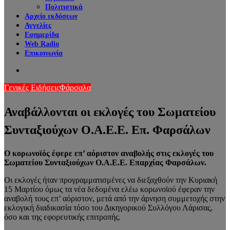
Πολιτιστικά
Αρχείο εκδόσεων
Αγγελίες
Εφημερίδα
Web Radio
Επικοινωνία
Search
for
Γενικές Ειδήσεις
Φάρσαλα
Αναβάλλονται οι εκλογές του Σωματείου
Συνταξιούχων Ο.Α.Ε.Ε. Επ. Φαρσάλων
Ο κορωνοϊός έφερε επ’ αόριστον αναβολής στις εκλογές του
Σωματείου Συνταξιούχων Ο.Α.Ε.Ε. Επαρχίας Φαρσάλων.
Οι εκλογές ήταν προγραμματισμένες να διεξαχθούν την Κυριακή
15 Μαρτίου όμως τα νέα δεδομένα ελέω κορωνοϊού έφεραν την
αναβολή τους επ’ αόριστον, μετά από την άρνηση συμμετοχής στην
εκλογική διαδικασία τόσο του Δικηγορικού Συλλόγου Λάρισας,
όσο και της εφορευτικής επιτροπής.