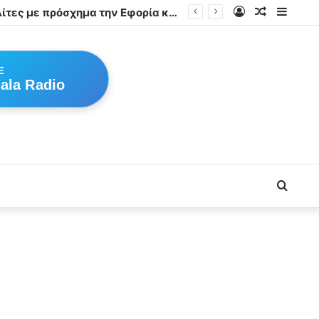
Log
Random
Sideb
Νέο κύμα τηλεφωνικών απατών στα Φάρσαλα – Στο στόχαστρο πολίτες με πρόσχημα την Εφορία και τους Λογιστές
In
Article
E
ala Radio
Searc
for