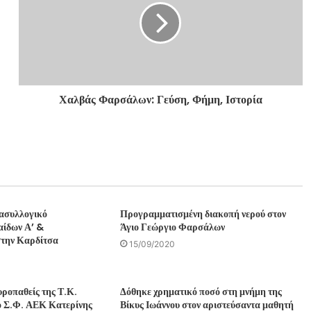
Χαλβάς Φαρσάλων: Γεύση, Φήμη, Ιστορία
ασυλλογικό
Προγραμματισμένη διακοπή νερού στον
ίδων Α’ &
Άγιο Γεώργιο Φαρσάλων
στην Καρδίτσα
15/09/2020
ροπαθείς της Τ.Κ.
Δόθηκε χρηματικό ποσό στη μνήμη της
ο Σ.Φ. ΑΕΚ Κατερίνης
Βίκυς Ιωάννου στον αριστεύσαντα μαθητή