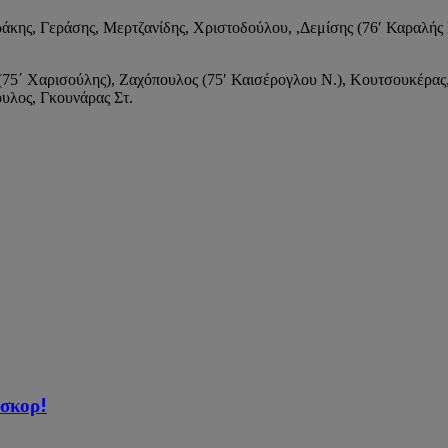
κης, Γεράσης, Μερτζανίδης, Χριστοδούλου, ,Δεμίσης (76′ Καραλής Ι.
75΄ Χαρισούλης), Ζαχόπουλος (75′ Καισέρογλου Ν.), Κουτσουκέρας,
ουλος, Γκουνάρας Στ.
 σκορ!