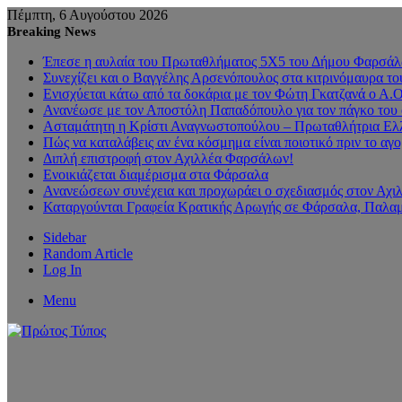
Πέμπτη, 6 Αυγούστου 2026
Breaking News
Έπεσε η αυλαία του Πρωταθλήματος 5Χ5 του Δήμου Φαρσάλων
Συνεχίζει και ο Βαγγέλης Αρσενόπουλος στα κιτρινόμαυρα 
Ενισχύεται κάτω από τα δοκάρια με τον Φώτη Γκατζανά ο Α.
Ανανέωσε με τον Αποστόλη Παπαδόπουλο για τον πάγκο του 
Ασταμάτητη η Κρίστι Αναγνωστοπούλου – Πρωταθλήτρια Ελλ
Πώς να καταλάβεις αν ένα κόσμημα είναι ποιοτικό πριν το αγ
Διπλή επιστροφή στον Αχιλλέα Φαρσάλων!
Ενοικιάζεται διαμέρισμα στα Φάρσαλα
Ανανεώσεων συνέχεια και προχωράει ο σχεδιασμός στον Αχ
Καταργούνται Γραφεία Κρατικής Αρωγής σε Φάρσαλα, Παλαμ
Sidebar
Random Article
Log In
Menu