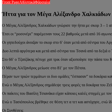
Front Page
Αθλητικά
Φάρσαλα
Ήττα για τον Μέγα Αλέξανδρο Χαλκιάδων
Ο Μέγας Αλέξανδρος Χαλκιάδων γνώρισε την ήττα με σκορ 3 – 1 απ
Έτσι οι “ροσονέρι” παρέμειναν τους 22 βαθμούς μετά από 16 αγωνισ
Οι γηπεδούχοι άνοιξαν το σκορ στο 6′ όταν μετά από σέντρα του Αρ
Δυο λεπτά αργότερα και μετά από σέντρα του Τσανά από τα δεξιά ο 
Στο 66′ ο Τζατζάκης πέτυχε χατ τρικ όταν αξιοποίησε την πάσα του Κα
Ο Μέγας Αλέξανδρος μείωσε στο 81′ με τον Πέτσα.
Πέραν των τριών τερμάτων οι δυο ομάδες “έσπασαν” τα δοκάρια κα
Ενώ ο Μέγας Αλέξανδρος σημάδεψε τρεις φορές τα δοκάρια του Ζεϊμ
Οι παίκτες του Βασίλη Τσιανάκα είχαν κάποιες καλές στιγμές με τον
Ενώ ο Τασιόπουλος βρέθηκε σε θέση τετ α τετ και αστόχησε, ενώ ίδ
Οι Συνθέσεις