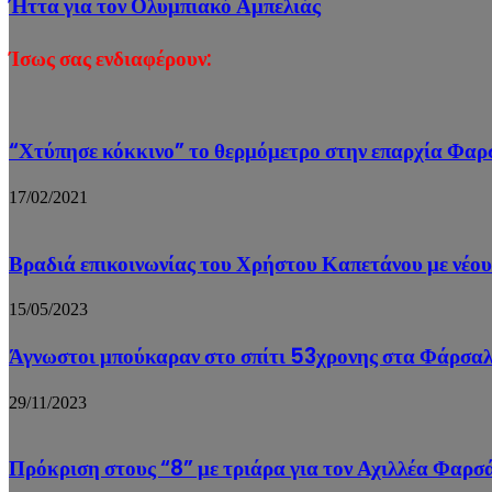
Ήττα για τον Ολυμπιακό Αμπελιάς
Ίσως σας ενδιαφέρουν:
“Χτύπησε κόκκινο” το θερμόμετρο στην επαρχία Φα
17/02/2021
Βραδιά επικοινωνίας του Χρήστου Καπετάνου με νέο
15/05/2023
Άγνωστοι μπούκαραν στο σπίτι 53χρονης στα Φάρσαλα
29/11/2023
Πρόκριση στους “8” με τριάρα για τον Αχιλλέα Φαρσ