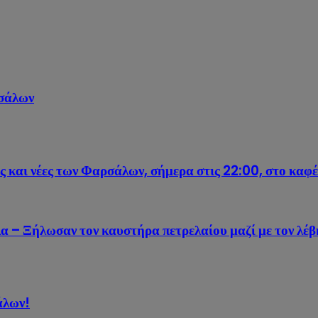
ρσάλων
υς και νέες των Φαρσάλων, σήμερα στις 22:00, στο 
 – Ξήλωσαν τον καυστήρα πετρελαίου μαζί με τον λέ
άλων!