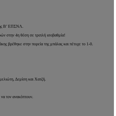
της Β’ ΕΠΣΝΛ.
ρών στην 4η θέση σε τριπλή ισοβαθμία!
κης βρέθηκε στην πορεία της μπάλας και πέτυχε το 1-0.
μελιώτη, Δεμίση και Χατζή.
ς να τον ανακόπτουν.