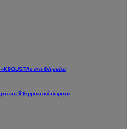
καφέ «KROUSTA» στα Φάρσαλα
βητα και 9 θερμαντικά σώματα