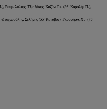
), Ρουμελιώτης, Τζατζάκης, Καζάνι Γκ. (86′ Καραλής Π.),
 Θεοχαρούλης, Σελήνης (55′ Καναβός), Γκουνάρας Χρ. (75′