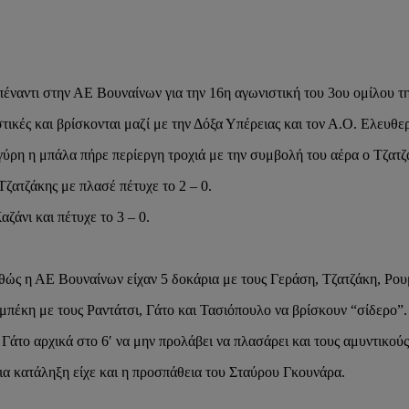
έναντι στην ΑΕ Βουναίνων για την 16η αγωνιστική του 3ου ομίλου 
τικές και βρίσκονται μαζί με την Δόξα Υπέρειας και τον Α.Ο. Ελευθε
γύρη η μπάλα πήρε περίεργη τροχιά με την συμβολή του αέρα ο Τζατζά
Τζατζάκης με πλασέ πέτυχε το 2 – 0.
ζάνι και πέτυχε το 3 – 0.
θώς η ΑΕ Βουναίνων είχαν 5 δοκάρια με τους Γεράση, Τζατζάκη, Ρου
πέκη με τους Ραντάτσι, Γάτο και Τασιόπουλο να βρίσκουν “σίδερο”.
 Γάτο αρχικά στο 6′ να μην προλάβει να πλασάρει και τους αμυντικού
ια κατάληξη είχε και η προσπάθεια του Σταύρου Γκουνάρα.