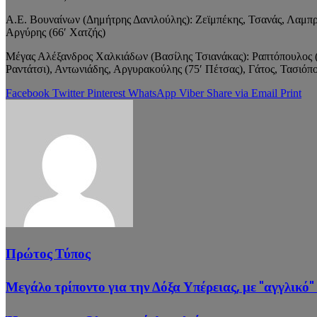
Α.Ε. Βουναίνων (Δημήτρης Δανιλούλης): Ζεϊμπέκης, Τσανάς, Λαμπρά
Αργύρης (66′ Χατζής)
Μέγας Αλέξανδρος Χαλκιάδων (Βασίλης Τσιανάκας): Ραπτόπουλος (
Ραντάτσι), Αντωνιάδης, Αργυρακούλης (75′ Πέτσας), Γάτος, Τασιόπ
Facebook
Twitter
Pinterest
WhatsApp
Viber
Share via Email
Print
Πρώτος Τύπος
Μεγάλο τρίποντο για την Δόξα Υπέρειας, με "αγγλικό"