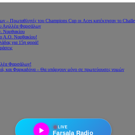
 – Πρωταθλητές του Champions Cup οι Aces κατέκτησαν το Challe
του Αχιλλέα Φαρσάλων
Ο. Ναρθακίου
ο Α.Ο. Ναρθακίου!
άδας για 15η φορά!
οράσεις
ιλλέα Φαρσάλων!
ά, και Φαρκαδόνα – Θα υπάρχουν μόνο σε πρωτεύουσες νομών
●
LIVE
Farsala Radio