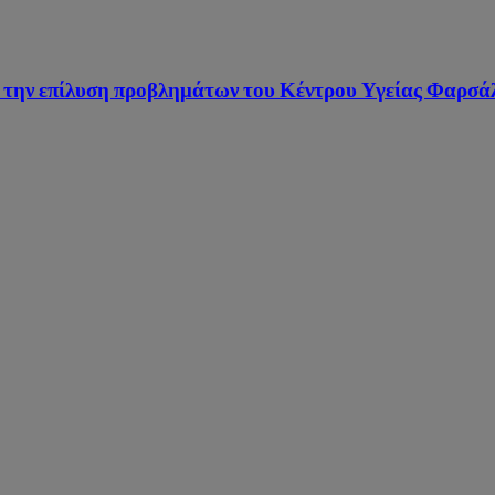
α την επίλυση προβλημάτων του Κέντρου Υγείας Φαρσά