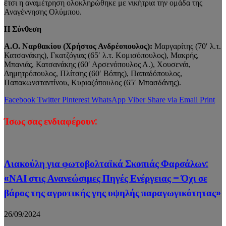
έτσι η αναμέτρηση ολοκληρώθηκε με νικήτρια την ομάδα της
Αναγέννησης Ολύμπου.
Η Σύνθεση
Α.Ο. Ναρθακίου (Χρήστος Ανδρέοπουλος):
Μαργαρίτης (70′ λ.τ.
Κατσανάκης), Γκατζόγιας (65′ λ.τ. Κομισόπουλος), Μακρής,
Μπανιάς, Κατσανάκης (60′ Αρσενόπουλος Α.), Χουσενάι,
Δημητρόπουλος, Πλίτσης (60′ Βόπης), Παπαδόπουλος,
Παπακωνσταντίνου, Κυριαζόπουλος (65′ Μπασδάνης).
Facebook
Twitter
Pinterest
WhatsApp
Viber
Share via Email
Print
Ίσως σας ενδιαφέρουν:
Λιακούλη για φωτοβολταϊκά Σκοπιάς Φαρσάλων:
«ΝΑΙ στις Ανανεώσιμες Πηγές Ενέργειας – Όχι σε
βάρος της αγροτικής γης υψηλής παραγωγικότητας»
26/09/2024