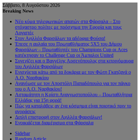
Σάββατο, 8 Αυγούστου 2026
Breaking News
Νέο κύμα τηλεφωνικών απατών στα Φάρσαλα – Στο
στόχαστρο πολίτες με πρόσχημα την Εφορία και τους
Λογιστές
Στον Αχιλλέα Φαρσάλων τα αδέρφια Φούσα!
Έπεσε η αυλαία του Πρωταθλήματος 5Χ5 του Δήμου
Φαρσάλων – Πρωταθλητές του Champions Cup οι Aces
κατέκτησαν το Challenge Cup οι Άμπαλοι United
Συνεχίζει και ο Βαγγέλης Αρσενόπουλος στα κιτρινόμαυρα
του Αχιλλέα Φαρσάλων
Ενισχύεται κάτω από τα δοκάρια με τον Φώτη Γκατζανά ο
Α.Ο. Ναρθακίου
Ανανέωσε με τον Αποστόλη Παπαδόπουλο για τον πάγκο
του ο Α.Ο. Ναρθακίου!
Ασταμάτητη η Κρίστι Αναγνωστοπούλου – Πρωταθλήτρια
Ελλάδας για 15η φορά!
Πώς να καταλάβεις αν ένα κόσμημα είναι ποιοτικό πριν το
αγοράσεις
Διπλή επιστροφή στον Αχιλλέα Φαρσάλων!
Ενοικιάζεται διαμέρισμα στα Φάρσαλα
Sidebar
Random Article