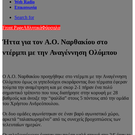
Web Radio
Επικοινωνία
Search for
Front Page
Αθλητικά
Φάρσαλα
Ήττα για τον Α.Ο. Ναρθακίου στο
ντέρμπι με την Αναγέννηση Ολύμπου
Ο Α.Ο. Ναρθακίου προηγήθηκε στο ντέρμπι με την Αναγέννηση
Ολύμπου όμως οι γηπεδούχοι σκοράροντας δυο τέρματα έφεραν
τούμπα την αναμέτρηση και με σκορ 2-1 πήραν ένα πολύ
σημαντικό τρίποντο που τους διατήρησε στην κορυφή με 28
βαθμούς και άνοιξε την “ψαλίδα” στους 5 πόντους από την ομάδα
του Χρήστου Ανδρεόπουλου.
Οι δυο ομάδες αγωνίστηκαν σε έναν βαρύ αγωνιστικό χώρο,
αρκετά “ταλαιπωρημένο” από τις συνεχείς βροχοπτώσεις των
τελευταίων ημερών.
Οι φιλοξενούμενοι έχασαν την πρώτη καλή στιγμή στο 24′ όταν το