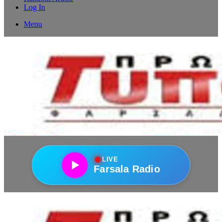
Log In
Menu
●
LIVE
Farsala Radio