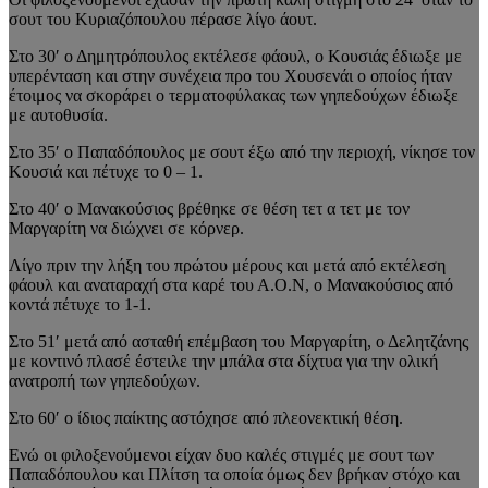
σουτ του Κυριαζόπουλου πέρασε λίγο άουτ.
Στο 30′ ο Δημητρόπουλος εκτέλεσε φάουλ, ο Κουσιάς έδιωξε με
υπερένταση και στην συνέχεια προ του Χουσενάι ο οποίος ήταν
έτοιμος να σκοράρει ο τερματοφύλακας των γηπεδούχων έδιωξε
με αυτοθυσία.
Στο 35′ ο Παπαδόπουλος με σουτ έξω από την περιοχή, νίκησε τον
Κουσιά και πέτυχε το 0 – 1.
Στο 40′ ο Μανακούσιος βρέθηκε σε θέση τετ α τετ με τον
Μαργαρίτη να διώχνει σε κόρνερ.
Λίγο πριν την λήξη του πρώτου μέρους και μετά από εκτέλεση
φάουλ και αναταραχή στα καρέ του Α.Ο.Ν, ο Μανακούσιος από
κοντά πέτυχε το 1-1.
Στο 51′ μετά από ασταθή επέμβαση του Μαργαρίτη, ο Δελητζάνης
με κοντινό πλασέ έστειλε την μπάλα στα δίχτυα για την ολική
ανατροπή των γηπεδούχων.
Στο 60′ ο ίδιος παίκτης αστόχησε από πλεονεκτική θέση.
Ενώ οι φιλοξενούμενοι είχαν δυο καλές στιγμές με σουτ των
Παπαδόπουλου και Πλίτση τα οποία όμως δεν βρήκαν στόχο και