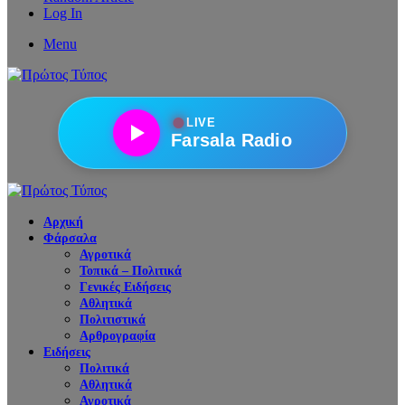
Log In
Menu
●
LIVE
Farsala Radio
Αρχική
Φάρσαλα
Αγροτικά
Τοπικά – Πολιτικά
Γενικές Ειδήσεις
Αθλητικά
Πολιτιστικά
Αρθρογραφία
Ειδήσεις
Πολιτικά
Αθλητικά
Αγροτικά