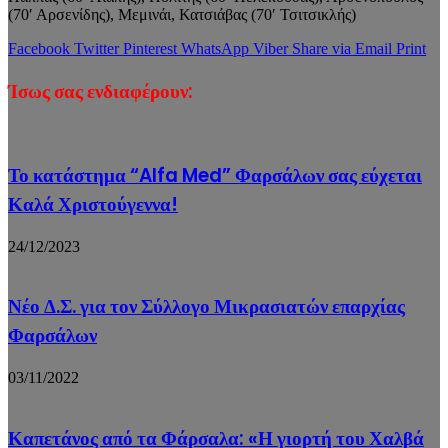
(70′ Αρσενίδης), Μεμινάι, Κατσιάβας (70′ Τσιτσικλής)
Facebook
Twitter
Pinterest
WhatsApp
Viber
Share via Email
Print
Ίσως σας ενδιαφέρουν:
Το κατάστημα “Alfa Med” Φαρσάλων σας εύχεται
Καλά Χριστούγεννα!
24/12/2023
Νέο Δ.Σ. για τον Σύλλογο Μικρασιατών επαρχίας
Φαρσάλων
03/11/2022
Καπετάνος από τα Φάρσαλα: «Η γιορτή του Χαλβά