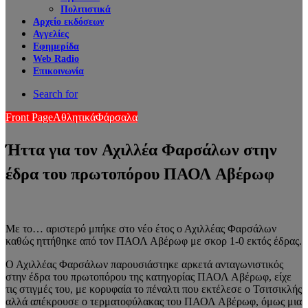
Πολιτιστικά
Αρχείο εκδόσεων
Αγγελίες
Εφημερίδα
Web Radio
Επικοινωνία
Search for
Front Page
Αθλητικά
Φάρσαλα
Ήττα για τον Αχιλλέα Φαρσάλων στην
έδρα του πρωτοπόρου ΠΑΟΛ Αβέρωφ
Με το… αριστερό μπήκε στο νέο έτος ο Αχιλλέας Φαρσάλων
καθώς ηττήθηκε από τον ΠΑΟΛ Αβέρωφ με σκορ 1-0 εκτός έδρας.
Ο Αχιλλέας Φαρσάλων παρουσιάστηκε αρκετά ανταγωνιστικός
στην έδρα του πρωτοπόρου της κατηγορίας ΠΑΟΛ Αβέρωφ, είχε
τις στιγμές του, με κορυφαία το πέναλτι που εκτέλεσε ο Τσιτσικλής
αλλά απέκρουσε ο τερματοφύλακας του ΠΑΟΛ Αβέρωφ, όμως μια