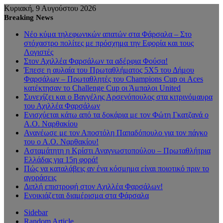
Κυριακή, 9 Αυγούστου 2026
Breaking News
Νέο κύμα τηλεφωνικών απατών στα Φάρσαλα – Στο
στόχαστρο πολίτες με πρόσχημα την Εφορία και τους
Λογιστές
Στον Αχιλλέα Φαρσάλων τα αδέρφια Φούσα!
Έπεσε η αυλαία του Πρωταθλήματος 5Χ5 του Δήμου
Φαρσάλων – Πρωταθλητές του Champions Cup οι Aces
κατέκτησαν το Challenge Cup οι Άμπαλοι United
Συνεχίζει και ο Βαγγέλης Αρσενόπουλος στα κιτρινόμαυρα
του Αχιλλέα Φαρσάλων
Ενισχύεται κάτω από τα δοκάρια με τον Φώτη Γκατζανά ο
Α.Ο. Ναρθακίου
Ανανέωσε με τον Αποστόλη Παπαδόπουλο για τον πάγκο
του ο Α.Ο. Ναρθακίου!
Ασταμάτητη η Κρίστι Αναγνωστοπούλου – Πρωταθλήτρια
Ελλάδας για 15η φορά!
Πώς να καταλάβεις αν ένα κόσμημα είναι ποιοτικό πριν το
αγοράσεις
Διπλή επιστροφή στον Αχιλλέα Φαρσάλων!
Ενοικιάζεται διαμέρισμα στα Φάρσαλα
Sidebar
Random Article