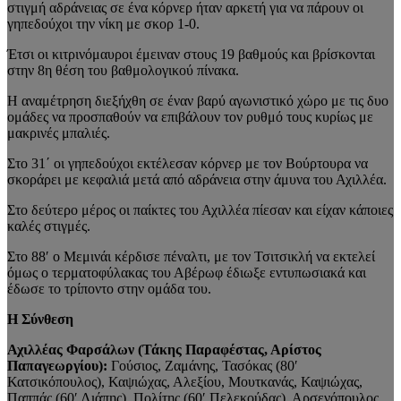
στιγμή αδράνειας σε ένα κόρνερ ήταν αρκετή για να πάρουν οι
γηπεδούχοι την νίκη με σκορ 1-0.
Έτσι οι κιτρινόμαυροι έμειναν στους 19 βαθμούς και βρίσκονται
στην 8η θέση του βαθμολογικού πίνακα.
Η αναμέτρηση διεξήχθη σε έναν βαρύ αγωνιστικό χώρο με τις δυο
ομάδες να προσπαθούν να επιβάλουν τον ρυθμό τους κυρίως με
μακρινές μπαλιές.
Στο 31΄ οι γηπεδούχοι εκτέλεσαν κόρνερ με τον Βούρτουρα να
σκοράρει με κεφαλιά μετά από αδράνεια στην άμυνα του Αχιλλέα.
Στο δεύτερο μέρος οι παίκτες του Αχιλλέα πίεσαν και είχαν κάποιες
καλές στιγμές.
Στο 88′ ο Μεμινάι κέρδισε πέναλτι, με τον Τσιτσικλή να εκτελεί
όμως ο τερματοφύλακας του Αβέρωφ έδιωξε εντυπωσιακά και
έδωσε το τρίποντο στην ομάδα του.
Η Σύνθεση
Αχιλλέας Φαρσάλων (Τάκης Παραφέστας, Αρίστος
Παπαγεωργίου):
Γούσιος, Ζαμάνης, Τασόκας (80′
Κατσικόπουλος), Καψιώχας, Αλεξίου, Μουτκανάς, Καψιώχας,
Παππάς (60′ Λιάπης), Πολίτης (60′ Πελεκούδας), Αρσενόπουλος