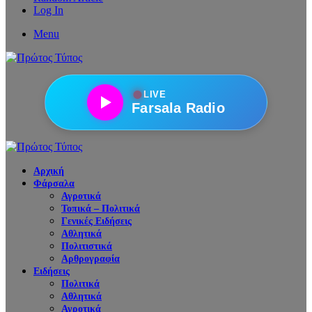
Log In
Menu
●
LIVE
Farsala Radio
Αρχική
Φάρσαλα
Αγροτικά
Τοπικά – Πολιτικά
Γενικές Ειδήσεις
Αθλητικά
Πολιτιστικά
Αρθρογραφία
Ειδήσεις
Πολιτικά
Αθλητικά
Αγροτικά