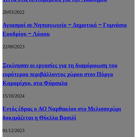
20/03/2022
Αγιασμοί σε Νηπιαγωγείο – Δημοτικό – Γυμνάσιο
Ευυδρίου – Λόφου
22/09/2023
Ξεκίνησαν οι εργασίες για τη διαμόρφωση του
ευρύτερου περιβάλλοντος χώρου στον Πύργο
Καραμίχου, στα Φάρσαλα
15/10/2024
Εντός έδρας ο ΑΟ Ναρθακίου στο Μελισσοχώρι
δοκιμάζεται η Θύελλα Βασιλί
01/12/2023