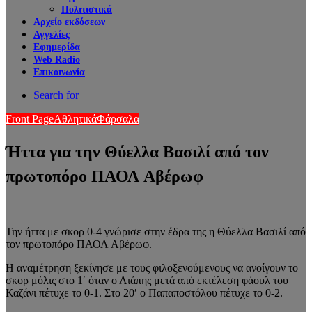
Πολιτιστικά
Αρχείο εκδόσεων
Αγγελίες
Εφημερίδα
Web Radio
Επικοινωνία
Search for
Front Page
Αθλητικά
Φάρσαλα
Ήττα για την Θύελλα Βασιλί από τον
πρωτοπόρο ΠΑΟΛ Αβέρωφ
Την ήττα με σκορ 0-4 γνώρισε στην έδρα της η Θύελλα Βασιλί από
τον πρωτοπόρο ΠΑΟΛ Αβέρωφ.
Η αναμέτρηση ξεκίνησε με τους φιλοξενούμενους να ανοίγουν το
σκορ μόλις στο 1′ όταν ο Λιάπης μετά από εκτέλεση φάουλ του
Καζάνι πέτυχε το 0-1. Στο 20′ ο Παπαποστόλου πέτυχε το 0-2.