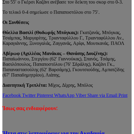
Στο 55′ ο Γκέρσι Καζάνι ανέβασε τον δείκτη του σκορ στο 0-3.
Το τελικό 0-4 σημείωσε ο Παπαποστόλου στο 75′.
Οι Συνθέσεις
Θύελλα Βασιλί (Θοδωρής Μπόγκας):
Γκατζανάς, Μπόγκας,
Τσιάμπας, Μαργαρίτης, Τριανταφύλλου Γ., Τριανταφύλλου Αν.,
Καραγιάννης, Ξυνογαλάς, Ζαγγανάς, Αρίφι, Μουτκανάς. ΠΑΟΛ
Αβέρωφ (Αχιλλέας Μανάκας – Θανάσης Δουζένης):
Παπαϊωάννου, Στεργίου (62′ Γιαννούκας), Σπανός, Τσάμης,
Βασιλόπουλος, Παπαποστόλου (76′ Σδράλης), Καζάνι Γκ.,
Παπαναστασούλης (62′ Βαρσάμης), Γκουτσιούδης, Αμπατζίδης
(67′ Παπαδημητρίου), Λιάπης.
Διαιτητική Τριπλέτα:
Μίχος, Δίχρης, Μπόλος
Facebook
Twitter
Pinterest
WhatsApp
Viber
Share via Email
Print
Ίσως σας ενδιαφέρουν:
Ήττα στις λεπτομέρειες για την Ακαδημία