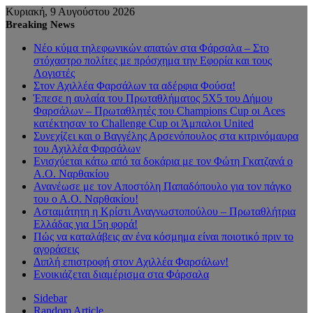
Κυριακή, 9 Αυγούστου 2026
Breaking News
Νέο κύμα τηλεφωνικών απατών στα Φάρσαλα – Στο
στόχαστρο πολίτες με πρόσχημα την Εφορία και τους
Λογιστές
Στον Αχιλλέα Φαρσάλων τα αδέρφια Φούσα!
Έπεσε η αυλαία του Πρωταθλήματος 5Χ5 του Δήμου
Φαρσάλων – Πρωταθλητές του Champions Cup οι Aces
κατέκτησαν το Challenge Cup οι Άμπαλοι United
Συνεχίζει και ο Βαγγέλης Αρσενόπουλος στα κιτρινόμαυρα
του Αχιλλέα Φαρσάλων
Ενισχύεται κάτω από τα δοκάρια με τον Φώτη Γκατζανά ο
Α.Ο. Ναρθακίου
Ανανέωσε με τον Αποστόλη Παπαδόπουλο για τον πάγκο
του ο Α.Ο. Ναρθακίου!
Ασταμάτητη η Κρίστι Αναγνωστοπούλου – Πρωταθλήτρια
Ελλάδας για 15η φορά!
Πώς να καταλάβεις αν ένα κόσμημα είναι ποιοτικό πριν το
αγοράσεις
Διπλή επιστροφή στον Αχιλλέα Φαρσάλων!
Ενοικιάζεται διαμέρισμα στα Φάρσαλα
Sidebar
Random Article