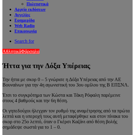
Πολιτιστικά
Αρχείο εκδόσεων
Αγγελίες
Εφημερίδα
Web Radio
Επικοινωνία
Search for
Αθλητικά
Φάρσαλα
Ήττα για την Δόξα Υπέρειας
Την ήττα με σκορ 0 – 5 γνώρισε η Δόξα Υπέρειας από την ΑΕ
Βουναίνων για την 4η αγωνιστική του 3ου ομίλου της Β ΕΠΣΝΛ.
Έτσι το συγκρότημα των Κώστα και Τάκη Ρόφαλη παρέμεινε
στους 4 βαθμούς και την 6η θέση.
Οι γηπεδούχοι ήλεγχαν τον ρυθμό της αναμέτρησης από τα πρώτα
λεπτά και η υπεροχή τους αυτή μεταφέρθηκε και στον πίνακα του
σκορ στο 25ο λεπτό, όταν ο Γκέρσι Καζάνι από θέση βολής
σημάδεψε σωστά για το 1 – 0.