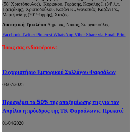
(58′ Χριστόπουλος), Κυριακού, Γεράσης, Καραλής Ι. (34′ λ.τ.
Τζατζάκης), Χριστοδούλου, Καζάνι Κ., Θανασιάς, Καζάνι Γκ.,
Μερτζανίδης (70′ Ψαρρής), Χατζής.
Διαιτητική Τριπλέτα:
Δημεράς, Νάκας, Στεργιακούλης.
Facebook
Twitter
Pinterest
WhatsApp
Viber
Share via Email
Print
Ίσως σας ενδιαφέρουν:
Ευχαριστήριο Εμπορικού Συλλόγου Φαρσάλων
03/07/2025
Προσφέρει το 50% της αποζημίωσης της για τον
Απρίλιο η πρόεδρος της ΤΚ Φαρσάλων κ. Πρεκατέ
01/04/2020