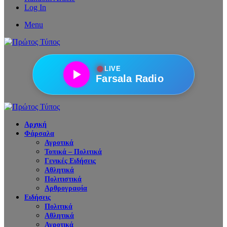
Log In
Menu
●
LIVE
Farsala Radio
Αρχική
Φάρσαλα
Αγροτικά
Τοπικά – Πολιτικά
Γενικές Ειδήσεις
Αθλητικά
Πολιτιστικά
Αρθρογραφία
Ειδήσεις
Πολιτικά
Αθλητικά
Αγροτικά