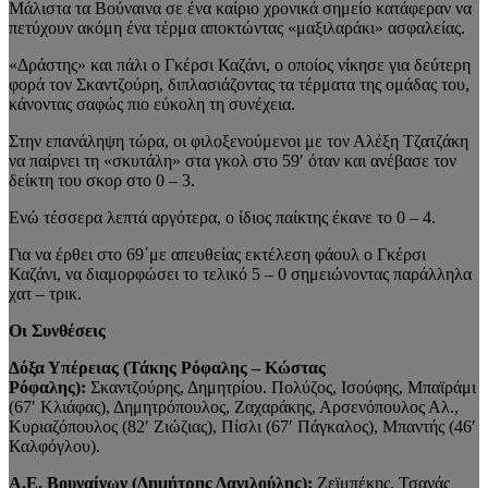
Μάλιστα τα Βούναινα σε ένα καίριο χρονικά σημείο κατάφεραν να
πετύχουν ακόμη ένα τέρμα αποκτώντας «μαξιλαράκι» ασφαλείας.
«Δράστης» και πάλι ο Γκέρσι Καζάνι, ο οποίος νίκησε για δεύτερη
φορά τον Σκαντζούρη, διπλασιάζοντας τα τέρματα της ομάδας του,
κάνοντας σαφώς πιο εύκολη τη συνέχεια.
Στην επανάληψη τώρα, οι φιλοξενούμενοι με τον Αλέξη Τζατζάκη
να παίρνει τη «σκυτάλη» στα γκολ στο 59′ όταν και ανέβασε τον
δείκτη του σκορ στο 0 – 3.
Ενώ τέσσερα λεπτά αργότερα, ο ίδιος παίκτης έκανε το 0 – 4.
Για να έρθει στο 69΄με απευθείας εκτέλεση φάουλ ο Γκέρσι
Καζάνι, να διαμορφώσει το τελικό 5 – 0 σημειώνοντας παράλληλα
χατ – τρικ.
Οι Συνθέσεις
Δόξα Υπέρειας (Τάκης Ρόφαλης – Κώστας
Ρόφαλης):
Σκαντζούρης, Δημητρίου. Πολύζος, Ισούφης, Μπαϊράμι
(67′ Κλιάφας), Δημητρόπουλος, Ζαχαράκης, Αρσενόπουλος Αλ.,
Κυριαζόπουλος (82′ Ζιώζιας), Πίσλι (67′ Πάγκαλος), Μπαντής (46′
Καλφόγλου).
Α.Ε. Βουναίνων (Δημήτρης Δανιλούλης):
Ζεϊμπέκης, Τσανάς