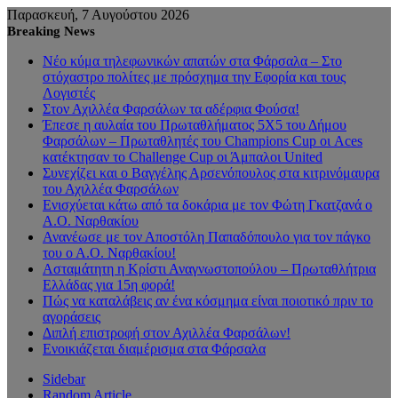
Παρασκευή, 7 Αυγούστου 2026
Breaking News
Νέο κύμα τηλεφωνικών απατών στα Φάρσαλα – Στο
στόχαστρο πολίτες με πρόσχημα την Εφορία και τους
Λογιστές
Στον Αχιλλέα Φαρσάλων τα αδέρφια Φούσα!
Έπεσε η αυλαία του Πρωταθλήματος 5Χ5 του Δήμου
Φαρσάλων – Πρωταθλητές του Champions Cup οι Aces
κατέκτησαν το Challenge Cup οι Άμπαλοι United
Συνεχίζει και ο Βαγγέλης Αρσενόπουλος στα κιτρινόμαυρα
του Αχιλλέα Φαρσάλων
Ενισχύεται κάτω από τα δοκάρια με τον Φώτη Γκατζανά ο
Α.Ο. Ναρθακίου
Ανανέωσε με τον Αποστόλη Παπαδόπουλο για τον πάγκο
του ο Α.Ο. Ναρθακίου!
Ασταμάτητη η Κρίστι Αναγνωστοπούλου – Πρωταθλήτρια
Ελλάδας για 15η φορά!
Πώς να καταλάβεις αν ένα κόσμημα είναι ποιοτικό πριν το
αγοράσεις
Διπλή επιστροφή στον Αχιλλέα Φαρσάλων!
Ενοικιάζεται διαμέρισμα στα Φάρσαλα
Sidebar
Random Article